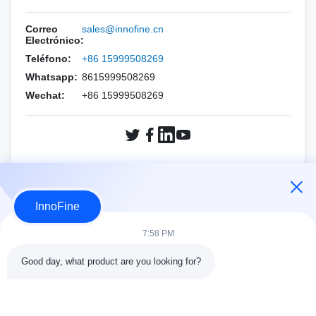
HOLOGICO
Esaote
PNF ((Aguja CCR)
Kit de agujas para biopsia
Correo
sales@innofine.cn
menteray
Las demás especies
Electrónico:
Teléfono:
+86 15999508269
Philips
siemens
Whatsapp:
8615999508269
Samsung
Wechat:
menteray
+86 15999508269
siemens
Sonoscape
Sonoscape
Sitio Sono de FUJIFILM
El vino
HOLOGICO
CONSULTAR AHORA
InnoFine
OTRAS MARCAS
El vino
7:58 PM
OTRAS MARCAS
Good day, what product are you looking for?
DETALLES DEL CONTACTO