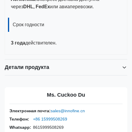
через
DHL, FedEx
или авиаперевозки.
Срок годности
3 года
действителен.
Детали продукта
Power Source:
Руководство
Material:
Нержавеющая сталь ABS+304
Ms. Cuckoo Du
Valid:
3 года
Inst Class:
Класс
Электронная почта:
sales@innofine.cn
Certificate:
CE, ISO 13485, сертифицирован FDA
Телефон:
+86 15999508269
Sterilization
EO
Method:
Whatsapp:
8615999508269