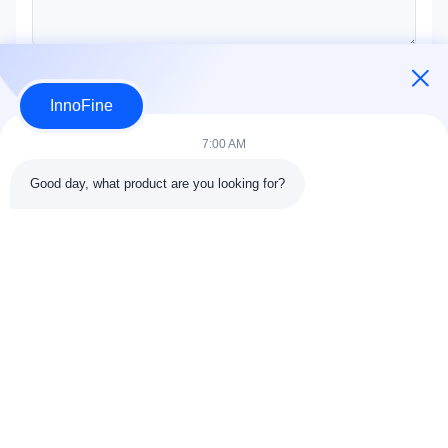
Отправить сейчас
InnoFine
7:00 AM
Good day, what product are you looking for?
ДЕТАЛИ КОНТАКТА
Адрес:
301 Bldg C & 401 Bldg A, Jinweiyuan, No.41 Qingsong
Rd, Zhukeng Community, Longtian Street, Pingshan District,
518118 Шэньчжэнь, Китай
Телефон:
86-755-89458526
Электронная почта:
sales@innofine.cn
Быстрые связи