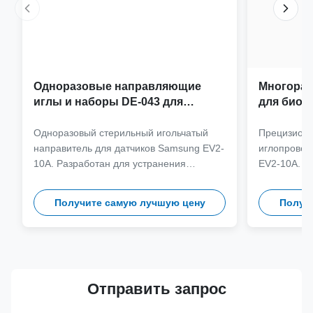
Одноразовые направляющие
Многораз
иглы и наборы DE-043 для
для биоп
датчика Samsung EV2-10A
Samsung 
Одноразовый стерильный игольчатый
Прецизион
направитель для датчиков Samsung EV2-
иглопровод
10A. Разработан для устранения
EV2-10A. И
перекрестного загрязнения и
нержавеюще
оптимизации клинических рабочих
более 100 
Получите самую лучшую цену
Получ
процессов благодаря совместимости игл
обеспечива
с разными калибрами.
клиническую
Отправить запрос