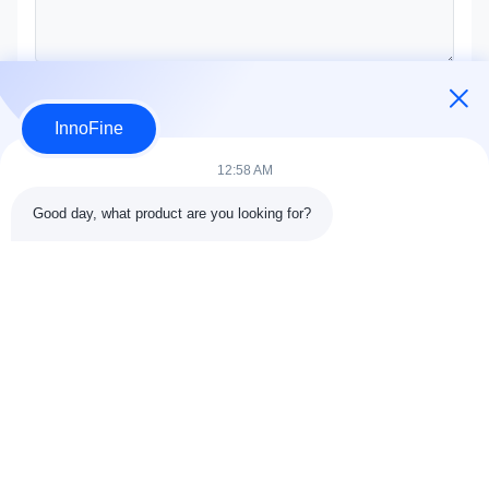
Отправить сейчас
InnoFine
12:58 AM
Good day, what product are you looking for?
ДЕТАЛИ КОНТАКТА
Адрес:
301 Bldg C & 401 Bldg A, Jinweiyuan, No.41 Qingsong
Rd, Zhukeng Community, Longtian Street, Pingshan District,
518118 Шэньчжэнь, Китай
Телефон:
86-755-89458526
Электронная почта:
sales@innofine.cn
Быстрые связи