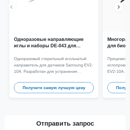
Одноразовые направляющие
Многораз
иглы и наборы DE-043 для
для биоп
датчика Samsung EV2-10A
Samsung 
Одноразовый стерильный игольчатый
Прецизион
направитель для датчиков Samsung EV2-
иглопровод
10A. Разработан для устранения
EV2-10A. И
перекрестного загрязнения и
нержавеюще
оптимизации клинических рабочих
более 100 
Получите самую лучшую цену
Получ
процессов благодаря совместимости игл
обеспечива
с разными калибрами.
клиническую
Отправить запрос