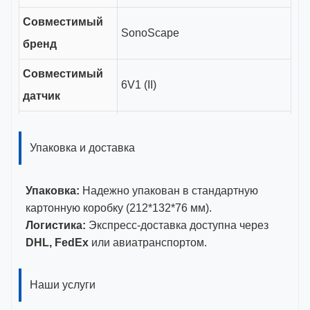
Совместимый
SonoScape
бренд
Совместимый
6V1 (II)
датчик
Длина канала
направляющего
Упаковка и доставка
15 см
элемента
Упаковка:
Надежно упакован в стандартную
Диапазон
картонную коробку (212*132*76 мм).
16-18G
калибров
Логистика:
Экспресс-доставка доступна через
DHL, FedEx
или авиатранспортом.
CE, ISO 13485, Сертификат
Сертификаты
FDA
Наши услуги