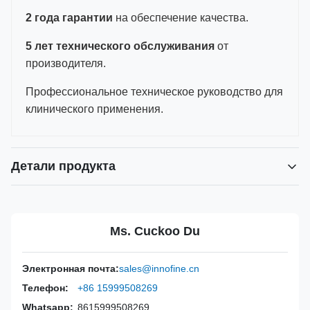
2 года гарантии
на обеспечение качества.
5 лет технического обслуживания
от
производителя.
Профессиональное техническое руководство для
клинического применения.
Детали продукта
Power Source:
Руководство
Material:
Нержавеющая сталь 316L
Ms. Cuckoo Du
Warranty:
2 года
Inst Class:
Класс I
Электронная почта:
sales@innofine.cn
Certificate:
CE, ISO 13485, сертифицирован FDA
Телефон:
+86 15999508269
Sterilization
Дезинфекция или автоклав
Method:
Whatsapp:
8615999508269