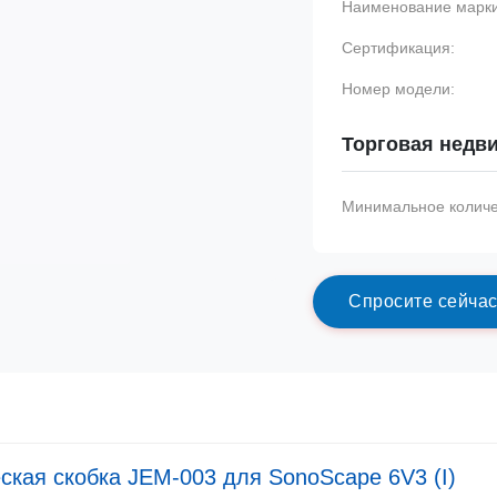
Наименование марки
Сертификация:
Номер модели:
Торговая недв
Минимальное количес
С
п
р
о
с
и
т
е
с
е
й
ч
а
ская скобка JEM-003 для SonoScape 6V3 (I)