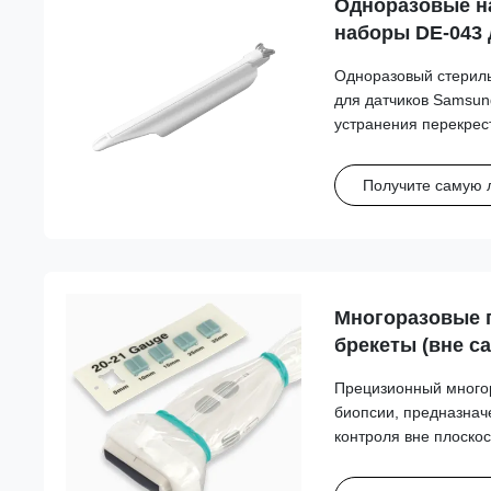
Одноразовые н
наборы DE-043 
EV2-10A
Одноразовый стериль
для датчиков Samsun
устранения перекрес
оптимизации клиниче
благодаря совместим
Получите самую 
калибрами.
Многоразовые 
брекеты (вне с
для Esaote, Fuji
Прецизионный много
Mindray, Philip
биопсии, предназнач
SonoScape, Vin
контроля вне плоскос
из высокоэффективно
обеспечивает стабил