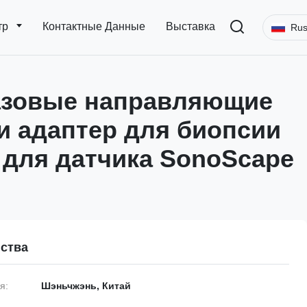
тр
Контактные Данные
Выставка
Rus
азовые направляющие
 и адаптер для биопсии
 для датчика SonoScape
ства
я:
Шэньчжэнь, Китай