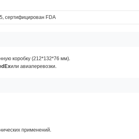
85, сертифицирован FDA
нную коробку (212*132*76 мм).
edEx
или авиаперевозки.
нических применений.