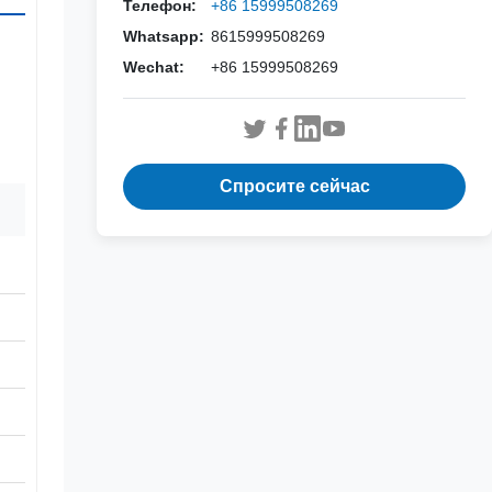
Телефон:
+86 15999508269
Whatsapp:
8615999508269
Wechat:
+86 15999508269
Спросите сейчас