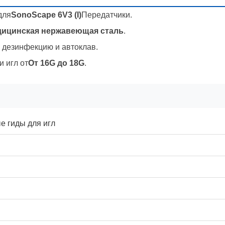
для
SonoScape 6V3 (I)
Передатчики.
дицинская нержавеющая сталь
.
 дезинфекцию и автоклав.
 игл от
От 16G до 18G
.
е гиды для игл