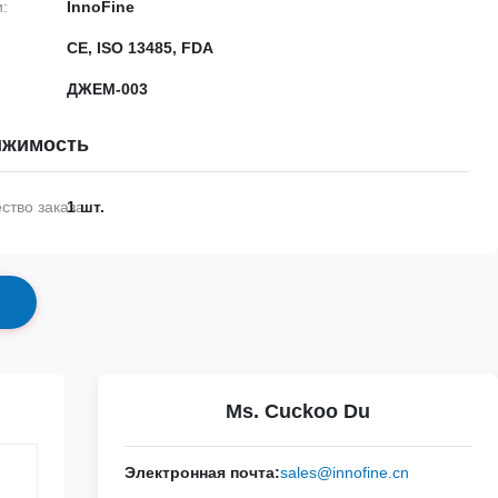
:
InnoFine
CE, ISO 13485, FDA
ДЖЕМ-003
ижимость
тво заказа:
1 шт.
с
Ms. Cuckoo Du
Электронная почта:
sales@innofine.cn