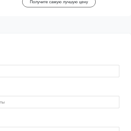
Получите самую лучшую цену
BK Medical. Эта универсальная направляющая
поддерживает широкий диапазон размеров игл
(15G-20G).