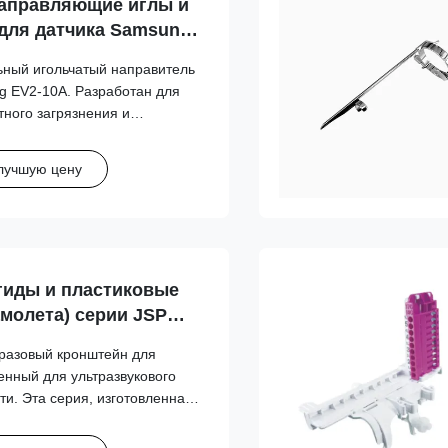
аправляющие иглы и
для датчика Samsung
ный игольчатый направитель
g EV2-10A. Разработан для
тного загрязнения и
ских рабочих процессов
ости игл с разными
лучшую цену
гиды и пластиковые
амолета) серии JSP
film/Sonosite, GE,
разовый кронштейн для
s, Samsung, Siemens,
енный для ультразвукового
no
ти. Эта серия, изготовленная
го медицинского пластика,
ьное крепление датчика и