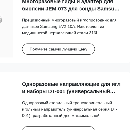
Многоразовые гиды и адаптер для
биопсии JEM-073 для зонды Samsung
EV2-10A
Прецизионный многоразовый иглопроводник для
датчиков Samsung EV2-10A. Изготовлен из
медицинской нержавеющей стали 316L,
выдерживает более 100 циклов автоклавирования,
что обеспечивает долгосрочную клиническую
Получите самую лучшую цену
безопасность и точность.
Одноразовые направляющие для игл
и наборы DT-001 (универсальный
тип) для датчиков GE, BK, Philips,
Одноразовый стерильный трансперинеальный
Mindray... и т.д.
игольный направитель (универсальная серия DT-
001), разработанный для максимальной
совместимости с ультразвуковыми устройствами
основных брендов, включая GE, Philips, Mindray и