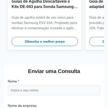
Guias de Agulha Descartáveis e
Guia de ag
Kits DE-043 para Sonda Samsung
adaptador
EV2-10A
sonda Sa
Guia de agulha estéril de uso único para
Guia de agul
sondas Samsung EV2-10A. Projetado para
precisão pa
eliminar a contaminação cruzada e agilizar
10A. Fabric
os fluxos de trabalho clínicos com
grau médico
compatibilidade de agulhas de vários
ciclos de a
Obtenha o melhor preço
Obt
calibres.
precisão clí
Enviar uma Consulta
Nome
*
Nome da empresa: