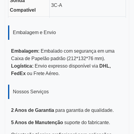
Sonda
3C-A
Compatível
Comprimento
3,5cm
do Canal Guia
Embalagem e Envio
Tamanhos de
11-23G
Embalagem:
Embalado com segurança em uma
Calibre
Caixa de Papelão padrão (212*132*76 mm).
Logística:
Envio expresso disponível via
DHL,
Certificações
CE, ISO 13485, Certificado FDA
FedEx
ou Frete Aéreo.
Nossos Serviços
2 Anos de Garantia
para garantia de qualidade.
5 Anos de Manutenção
suporte do fabricante.