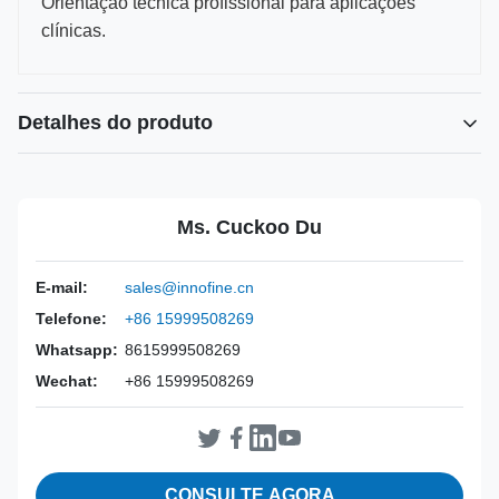
Orientação técnica profissional para aplicações
clínicas.
Detalhes do produto
Power Source:
Manual
Material:
Aço inoxidável 316L
Ms. Cuckoo Du
Warranty:
2 anos
Inst Class:
Classe I
E-mail:
sales@innofine.cn
Certificate:
CE, ISO 13485, certificado pela FDA
Telefone:
+86 15999508269
Sterilization
Desinfecção ou Autoclave
Method:
Whatsapp:
8615999508269
Wechat:
+86 15999508269
CONSULTE AGORA