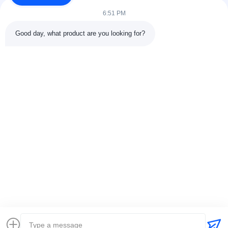
6:51 PM
Good day, what product are you looking for?
DETALHES DO CONTATO
Endereço:
301 Edifício C e 401 Edifício A, Jinweiyuan, No.41
Qingsong Rd, Comunidade Zhukeng, Rua Longtian, Distrito
Pingshan, 518118 Shenzhen, China
Telefone:
86-755-89458526
E-mail:
sales@innofine.cn
Relações rápidas
Casa
Produtos
Vídeos
Quem Somos
Fale Conosco
notícias
Todos os casos
exposição
documentos
Direitos autorais © 2026-2026 InnoFine Medical Limited. . Todos os direitos