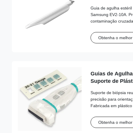
Guia de agulha estéri
Samsung EV2-10A. Pro
contaminação cruzada e
clínicos com compatibi
calibres.
Obtenha o melhor
Guias de Agulha 
Suporte de Plást
Série JSP para E
Suporte de biópsia reu
Fujifilm/Sonosite
precisão para orientaç
Samsung, Sieme
Fabricada em plástico
desempenho, esta séri
transdutor e alinhame
Obtenha o melhor
agulha.