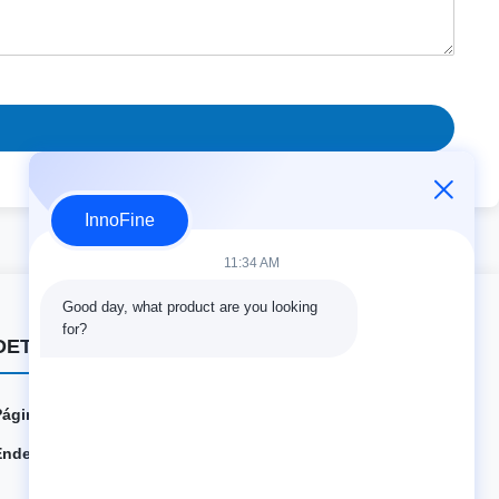
InnoFine
11:34 AM
Good day, what product are you looking 
for?
DETALHES DO CONTATO
Página Web:
innofine.cn
Endereço:
301 Edifício C e 401 Edifício A, Jinweiyuan, No.41 Qing
song Rd, Comunidade Zhukeng, Rua Longtian, Distrito