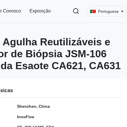
e Conosco
Exposição
Portuguese
 Agulha Reutilizáveis e
r de Biópsia JSM-106
nda Esaote CA621, CA631
sicas
Shenzhen, China
InnoFine