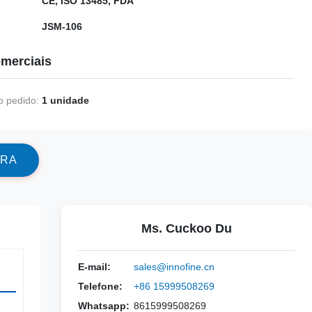
CE, ISO 13485, FDA
JSM-106
merciais
 pedido:
1 unidade
R
A
Ms. Cuckoo Du
E-mail:
sales@innofine.cn
Telefone:
+86 15999508269
Whatsapp:
8615999508269