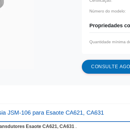
Certificação:
Número do modelo:
Propriedades co
Quantidade mínima do
C
O
N
S
U
L
T
E
A
G
O
ópsia JSM-106 para Esaote CA621, CA631
ransdutores Esaote CA621, CA631
.