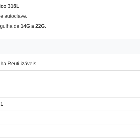
ico 316L
.
e autoclave.
agulha de
14G a 22G
.
ha Reutilizáveis
31