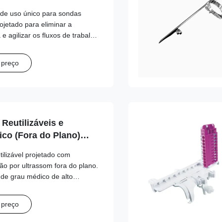
l de uso único para sondas
jetado para eliminar a
 agilizar os fluxos de trabalho
lidade de agulhas de vários
 preço
Reutilizáveis e
ico (Fora do Plano)
saote,
tilizável projetado com
, GE, Mindray, Philips,
ão por ultrassom fora do plano.
ns, SonoScape, Vinno
 de grau médico de alto
e garante fixação estável do
nto confiável do caminho da
 preço