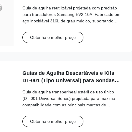
sonda Samsung EV2-10A
Guia de agulha reutilizável projetada com precisão
para transdutores Samsung EV2-10A. Fabricado em
aço inoxidável 316L de grau médico, suportando
mais de 100 ciclos de autoclave para segurança e
precisão clínica de longo prazo.
Obtenha o melhor preço
Guias de Agulha Descartáveis e Kits
DT-001 (Tipo Universal) para Sondas
GE, BK, Philips, Mindray...etc
Guia de agulha transperineal estéril de uso único
(DT-001 Universal Series) projetada para máxima
compatibilidade com as principais marcas de
ultrassom, incluindo GE, Philips, Mindray e BK
Medical. Este guia de tipo universal suporta uma
Obtenha o melhor preço
ampla variedade de tamanhos de agulha (15G-20G)