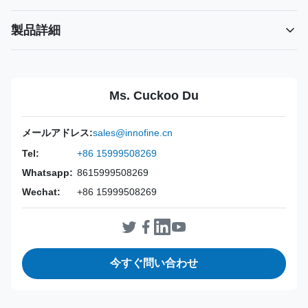
製品詳細
Power Source:
マニュアル
Material:
316L ステンレス鋼
Ms. Cuckoo Du
Warranty:
2年
Inst Class:
クラスI
メールアドレス:
sales@innofine.cn
Certificate:
CE、ISO 13485、FDA 認定
Tel:
+86 15999508269
Sterilization
消毒またはオートクレーブ
Whatsapp:
8615999508269
Method:
Wechat:
+86 15999508269
今すぐ問い合わせ