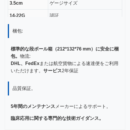
3.5cm
ゲージサイズ
14-22G
認証
CE, ISO 13485,
梱包:
梱包・配送
FDA認証
標準的な段ボール箱（212*132*76 mm）に安全に梱
包。
物流:
DHL、FedEx
または航空貨物による速達便をご利用
いただけます。
サービス
2年保証
品質保証。
5年間のメンテナンス
メーカーによるサポート。
臨床応用に関する専門的な技術ガイダンス。