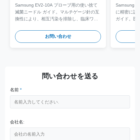
Samsung EV2-10A プローブ用の使い捨て
Samsung
滅菌ニードル ガイド。マルチゲージ針の互
に精密に設
換性により、相互汚染を排除し、臨床ワー
ガイド。医療
クフローを合理化するように設計されてい
鋼で作られて
ます。
レーブサイ
お問い合わせ
床上の安全
問い合わせを送る
名前
*
会社名: