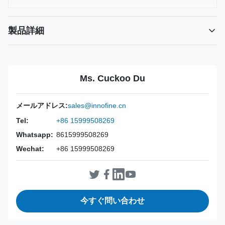
製品詳細
Power Source:
マニュアル
Material:
316L ステンレス鋼
Ms. Cuckoo Du
Warranty:
2年
Inst Class:
クラスI
メールアドレス:
sales@innofine.cn
Certificate:
CE、ISO 13485、FDA 認定
Tel:
+86 15999508269
Sterilization
消毒またはオートクレーブ
Whatsapp:
8615999508269
Method:
Wechat:
+86 15999508269
今すぐ問い合わせ