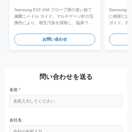
JEM-073
Samsung EV2-10A プローブ用の使い捨て
Samsung
滅菌ニードル ガイド。マルチゲージ針の互
に精密に設
換性により、相互汚染を排除し、臨床ワー
ガイド。医療
クフローを合理化するように設計されてい
鋼で作られて
ます。
レーブサイ
お問い合わせ
床上の安全
問い合わせを送る
名前
*
会社名: