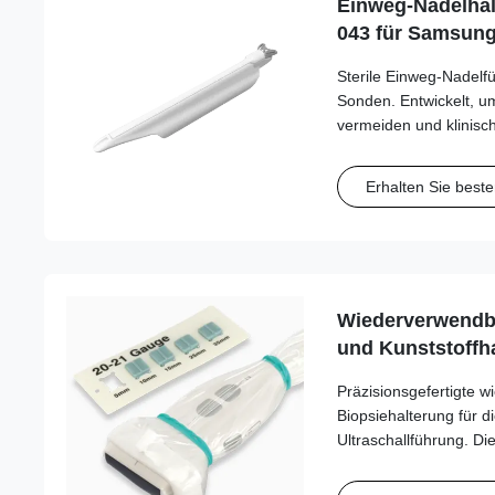
Einweg-Nadelhal
043 für Samsun
Sterile Einweg-Nadel
Sonden. Entwickelt, u
vermeiden und klinisc
Kompatibilität mit Nad
optimieren.
Erhalten Sie beste
Wiederverwendba
und Kunststoffha
Flugzeugs) JSP-S
Präzisionsgefertigte 
Fujifilm/Sonosite
Biopsiehalterung für d
Samsung, Sieme
Ultraschallführung. D
Hochleistungskunststof
eine stabile Befestigu