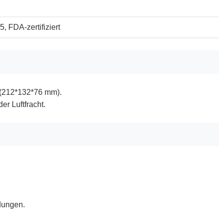
, FDA-zertifiziert
 (212*132*76 mm).
er Luftfracht.
dungen.