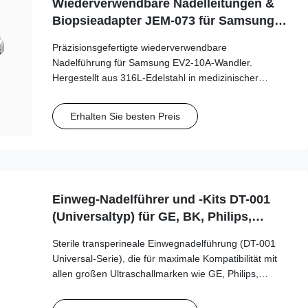
Wiederverwendbare Nadelleitungen &
Biopsieadapter JEM-073 für Samsung
EV2-10A Sonde
Präzisionsgefertigte wiederverwendbare
Nadelführung für Samsung EV2-10A-Wandler.
Hergestellt aus 316L-Edelstahl in medizinischer
Qualität, unterstützt mehr als 100 Autoklavenzyklen
für langfristige klinische Sicherheit und Genauigkeit.
Erhalten Sie besten Preis
Einweg-Nadelführer und -Kits DT-001
(Universaltyp) für GE, BK, Philips,
Mindray... usw.
Sterile transperineale Einwegnadelführung (DT-001
Universal-Serie), die für maximale Kompatibilität mit
allen großen Ultraschallmarken wie GE, Philips,
Mindray und BK Medical entwickelt wurde. Diese
universelle Führung unterstützt eine Vielzahl von