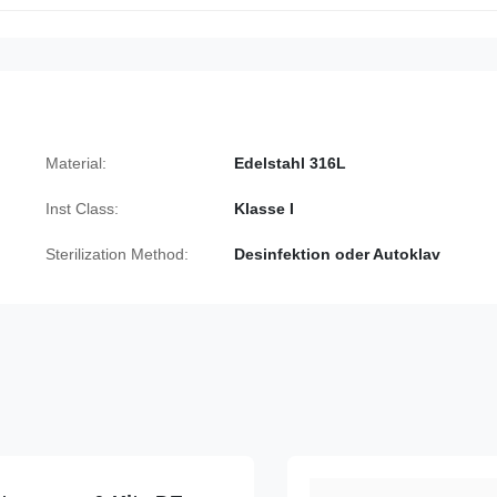
Material:
Edelstahl 316L
Inst Class:
Klasse I
Sterilization Method:
Desinfektion oder Autoklav