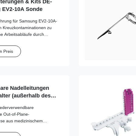
terungen & Kits DE-
g EV2-10A Sonde
führung für Samsung EV2-10A-
m Kreuzkontaminationen zu
he Arbeitsabläufe durch
eln mit mehreren Stärken zu
n Preis
re Nadelleitungen
lter (außerhalb des
erie für Esaote,
wiederverwendbare
, GE, Mindray, Philips,
ie Out-of-Plane-
ns, SonoScape, Vinno
iese aus medizinischem
f gefertigte Serie gewährleistet
ng des Schallkopfs und eine