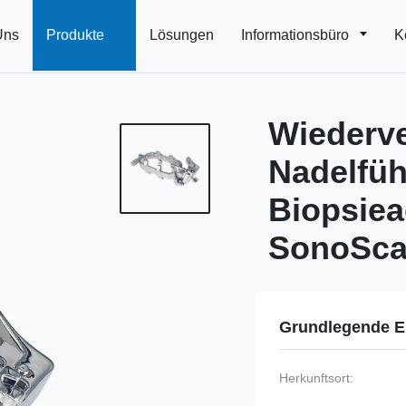
Uns
Produkte
Lösungen
Informationsbüro
K
Wiederv
Nadelfü
Biopsiea
SonoSca
Grundlegende E
Herkunftsort: