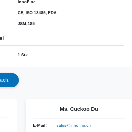
InnoFine
CE, ISO 13485, FDA
JSM-185
el
1 Stk
a
c
h
.
Ms. Cuckoo Du
E-Mail:
sales@innofine.cn