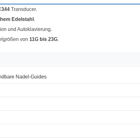
C344
Transducer.
chem Edelstahl
.
ion und Autoklavierung.
elgrößen von
11G bis 23G
.
ndbare Nadel-Guides