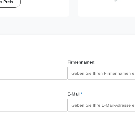
n Preis
ung des Nadelpfads.
Firmennamen:
E-Mail
*