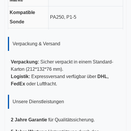
Kompatible
PA250, P1-5
Sonde
Länge des
3,5 cm
Führungsrohrs
Verpackung & Versand
Kalibergrößen
14-22G
Verpackung:
Sicher verpackt in einem Standard-
Zertifizierungen
CE, ISO 13485, FDA-zertifiziert
Karton (212*132*76 mm).
Logistik:
Expressversand verfügbar über
DHL,
FedEx
oder Luftfracht.
Unsere Dienstleistungen
2 Jahre Garantie
für Qualitätssicherung.