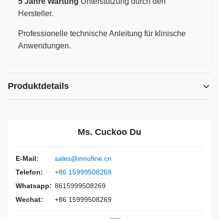
5 Jahre Wartung
Unterstützung durch den
Hersteller.
Professionelle technische Anleitung für klinische
Anwendungen.
Produktdetails
Power Source:
Handbuch
Material:
Edelstahl 316L
Ms. Cuckoo Du
Warranty:
2 Jahre
Inst Class:
Klasse I
E-Mail:
sales@innofine.cn
Certificate:
CE, ISO 13485, FDA-zertifiziert
Telefon:
+86 15999508269
Sterilization
Desinfektion oder Autoklav
Method:
Whatsapp:
8615999508269
Wechat:
+86 15999508269