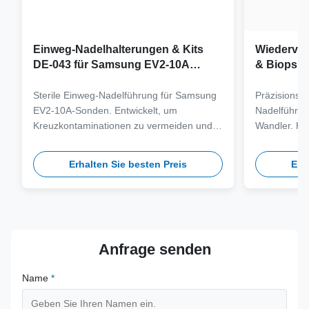
Einweg-Nadelhalterungen & Kits
Wiederver
DE-043 für Samsung EV2-10A
& Biopsie
Sonde
Samsung 
Sterile Einweg-Nadelführung für Samsung
Präzisionsg
EV2-10A-Sonden. Entwickelt, um
Nadelführu
Kreuzkontaminationen zu vermeiden und
Wandler. Her
klinische Arbeitsabläufe durch
medizinische
Kompatibilität mit Nadeln mit mehreren
100 Autoklav
Erhalten Sie besten Preis
Erh
Stärken zu optimieren.
klinische Si
Anfrage senden
Name
*