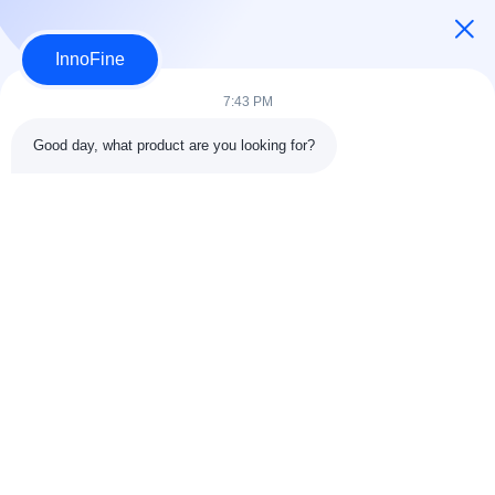
Jetzt Absenden
InnoFine
7:43 PM
Good day, what product are you looking for?
KONTAKTDATEN
Adresse:
301 Bldg C & 401 Bldg A, Jinweiyuan, 41 Qingsong Rd,
Zhukeng Community, Longtian Street, Bezirk Pingshan, 518118
Shenzhen, China
Telefon:
86-755-89458526
E-Mail:
sales@innofine.cn
Schnelle Verbindungen
Startseite
Produkte
Videos
Über uns
Kontakt
Nachrichten
Alle Fälle
Ausstellung
Dokumente