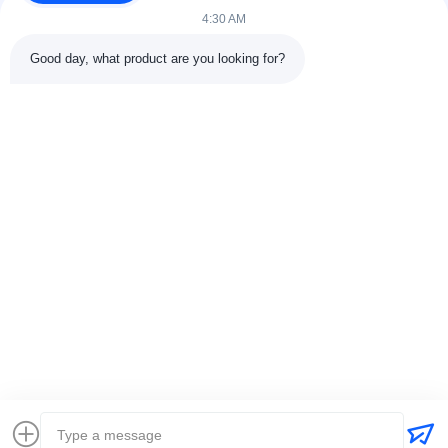
4:30 AM
Good day, what product are you looking for?
KONTAKTDATEN
Adresse:
301 Bldg C & 401 Bldg A, Jinweiyuan, 41 Qingsong Rd,
Zhukeng Community, Longtian Street, Bezirk Pingshan, 518118
Shenzhen, China
Telefon:
86-755-89458526
E-Mail:
sales@innofine.cn
Schnelle Verbindungen
Startseite
Produkte
Videos
Über uns
Kontakt
Nachrichten
Alle Fälle
Ausstellung
Dokumente
Urheberrecht © 2026-2026 InnoFine Medical Limited. . Alle Rechte
vorbehalten.