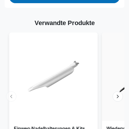
Verwandte Produkte
Einweg-Nadelhalterungen & Kits
Wiederver