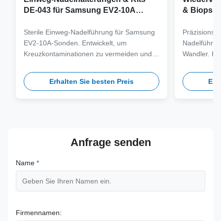
DE-043 für Samsung EV2-10A
& Biopsie
Sonde
Samsung 
Sterile Einweg-Nadelführung für Samsung
Präzisionsg
EV2-10A-Sonden. Entwickelt, um
Nadelführu
Kreuzkontaminationen zu vermeiden und
Wandler. Her
klinische Arbeitsabläufe durch
medizinische
Kompatibilität mit Nadeln mit mehreren
100 Autoklav
Erhalten Sie besten Preis
Erh
Stärken zu optimieren.
klinische Si
Anfrage senden
Name
*
Firmennamen: