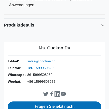
Anwendungen.
Produktdetails
Power Source:
Handbuch
Material:
Edelstahl 316L
Ms. Cuckoo Du
Warranty:
2 Jahre
Inst Class:
Klasse I
E-Mail:
sales@innofine.cn
Certificate:
CE, ISO 13485, FDA-zertifiziert
Telefon:
+86 15999508269
Sterilization
Desinfektion oder Autoklav
Method:
Whatsapp:
8615999508269
Wechat:
+86 15999508269
Fragen Sie jetzt nach.