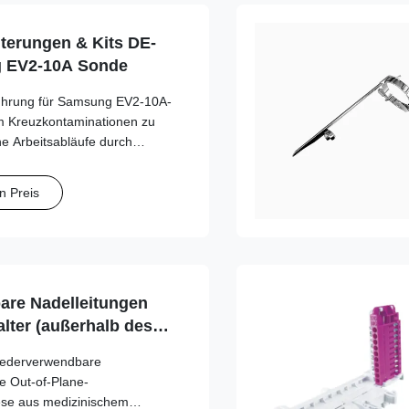
terungen & Kits DE-
g EV2-10A Sonde
führung für Samsung EV2-10A-
m Kreuzkontaminationen zu
he Arbeitsabläufe durch
eln mit mehreren Stärken zu
n Preis
re Nadelleitungen
lter (außerhalb des
erie für Esaote,
wiederverwendbare
, GE, Mindray, Philips,
ie Out-of-Plane-
ns, SonoScape, Vinno
iese aus medizinischem