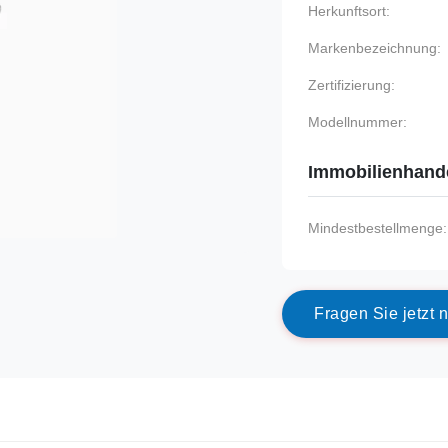
Herkunftsort:
Markenbezeichnung:
Zertifizierung:
Modellnummer:
Immobilienhand
Mindestbestellmenge:
F
r
a
g
e
n
S
i
e
j
e
t
z
t
n