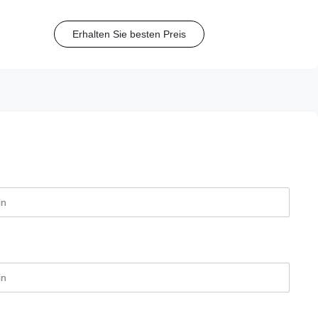
Mindray und BK Medical entwickelt wurde. Diese
universelle Führung unterstützt eine Vielzahl von
Erhalten Sie besten Preis
Nadelgrößen (15G-20G).