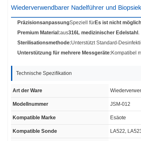
Wiederverwendbarer Nadelführer und Biopsi
Präzisionsanpassung
Speziell für
Es ist nicht möglich
Premium Material:
aus
316L medizinischer Edelstahl
.
Sterilisationsmethode:
Unterstützt Standard-Desinfekt
Unterstützung für mehrere Messgeräte:
Kompatibel m
Technische Spezifikation
Art der Ware
Wiederverwen
Modellnummer
JSM-012
Kompatible Marke
Esäote
Kompatible Sonde
LA522, LA52