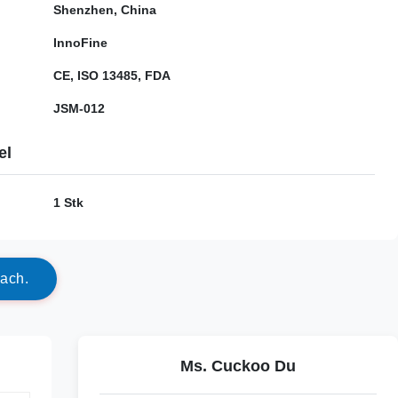
Shenzhen, China
InnoFine
CE, ISO 13485, FDA
JSM-012
el
1 Stk
a
c
h
.
Ms. Cuckoo Du