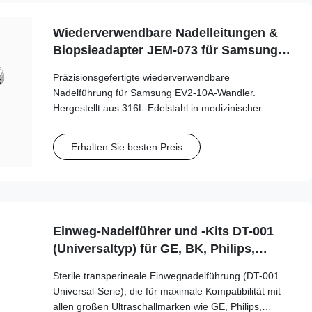
Wiederverwendbare Nadelleitungen &
Biopsieadapter JEM-073 für Samsung
EV2-10A Sonde
Präzisionsgefertigte wiederverwendbare
Nadelführung für Samsung EV2-10A-Wandler.
Hergestellt aus 316L-Edelstahl in medizinischer
Qualität, unterstützt mehr als 100 Autoklavenzyklen
für langfristige klinische Sicherheit und Genauigkeit.
Erhalten Sie besten Preis
Einweg-Nadelführer und -Kits DT-001
(Universaltyp) für GE, BK, Philips,
Mindray... usw.
Sterile transperineale Einwegnadelführung (DT-001
Universal-Serie), die für maximale Kompatibilität mit
allen großen Ultraschallmarken wie GE, Philips,