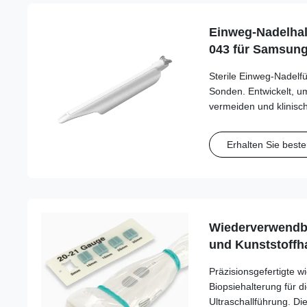
Einweg-Nadelhal
043 für Samsun
Sterile Einweg-Nadel
Sonden. Entwickelt, u
vermeiden und klinisc
Kompatibilität mit Nad
optimieren.
Erhalten Sie beste
Wiederverwendba
und Kunststoffha
Flugzeugs) JSP-S
Präzisionsgefertigte 
Fujifilm/Sonosite
Biopsiehalterung für d
Samsung, Sieme
Ultraschallführung. D