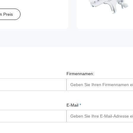
f gefertigte Serie gewährleistet
ng des Schallkopfs und eine
n Preis
ung des Nadelpfads.
Firmennamen:
E-Mail
*