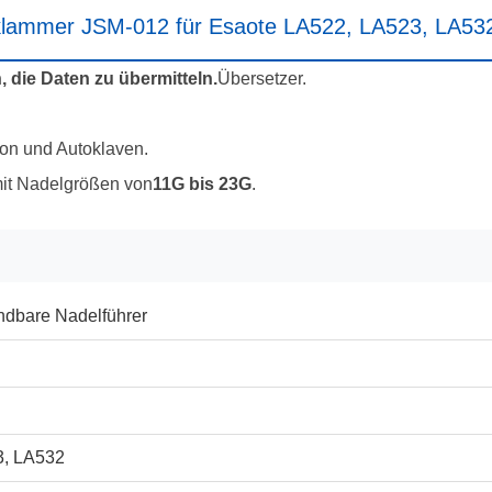
eklammer JSM-012 für Esaote LA522, LA523, LA53
, die Daten zu übermitteln.
Übersetzer.
ion und Autoklaven.
it Nadelgrößen von
11G bis 23G
.
dbare Nadelführer
3, LA532