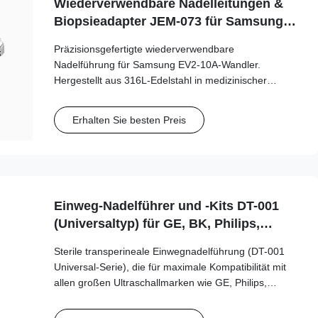
Wiederverwendbare Nadelleitungen &
Biopsieadapter JEM-073 für Samsung
EV2-10A Sonde
Präzisionsgefertigte wiederverwendbare
Nadelführung für Samsung EV2-10A-Wandler.
Hergestellt aus 316L-Edelstahl in medizinischer
Qualität, unterstützt mehr als 100 Autoklavenzyklen
für langfristige klinische Sicherheit und Genauigkeit.
Erhalten Sie besten Preis
Einweg-Nadelführer und -Kits DT-001
(Universaltyp) für GE, BK, Philips,
Mindray... usw.
Sterile transperineale Einwegnadelführung (DT-001
Universal-Serie), die für maximale Kompatibilität mit
allen großen Ultraschallmarken wie GE, Philips,
Mindray und BK Medical entwickelt wurde. Diese
universelle Führung unterstützt eine Vielzahl von