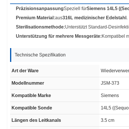
Präzisionsanpassung
Speziell für
Siemens 14L5 ((Se
Premium Material:
aus
316L medizinischer Edelstahl
.
Sterilisationsmethode:
Unterstützt Standard-Desinfekt
Unterstützung für mehrere Messgeräte:
Kompatibel m
Technische Spezifikation
Art der Ware
Wiederverwen
Modellnummer
JSM-373
Kompatible Marke
Siemens
Kompatible Sonde
14L5 ((Sequo
Längen des Leitkanals
3.5 cm