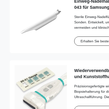
Einweg-Nadelhal
043 für Samsun
Sterile Einweg-Nadel
Sonden. Entwickelt, u
vermeiden und klinisc
Kompatibilität mit Nad
optimieren.
Erhalten Sie beste
Wiederverwendba
und Kunststoffha
Flugzeugs) JSP-S
Präzisionsgefertigte 
Fujifilm/Sonosite
Biopsiehalterung für d
Samsung, Sieme
Ultraschallführung. D
Hochleistungskunststof
eine stabile Befestigu