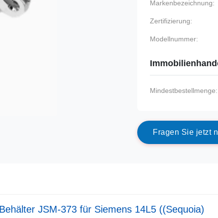
Markenbezeichnung:
Zertifizierung:
Modellnummer:
Immobilienhand
Mindestbestellmenge:
F
r
a
g
e
n
S
i
e
j
e
t
z
t
n
Behälter JSM-373 für Siemens 14L5 ((Sequoia)