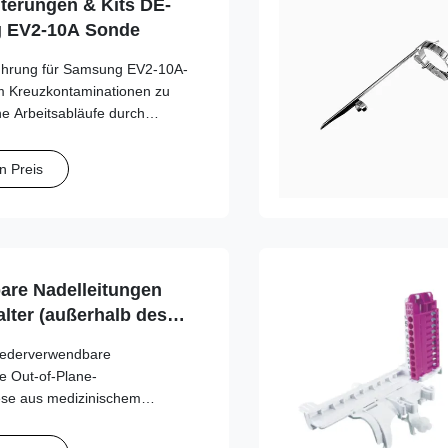
terungen & Kits DE-
g EV2-10A Sonde
führung für Samsung EV2-10A-
m Kreuzkontaminationen zu
he Arbeitsabläufe durch
eln mit mehreren Stärken zu
n Preis
re Nadelleitungen
lter (außerhalb des
erie für Esaote,
wiederverwendbare
, GE, Mindray, Philips,
ie Out-of-Plane-
ns, SonoScape, Vinno
iese aus medizinischem
f gefertigte Serie gewährleistet
ng des Schallkopfs und eine