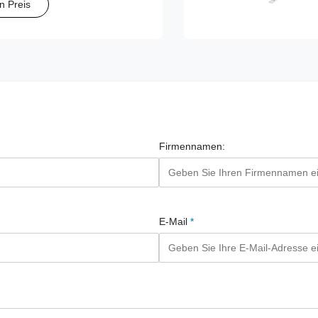
n Preis
ung des Nadelpfads.
Firmennamen:
E-Mail
*