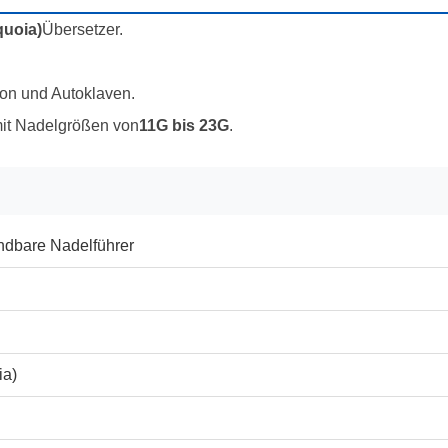
quoia)
Übersetzer.
ion und Autoklaven.
it Nadelgrößen von
11G bis 23G
.
dbare Nadelführer
ia)