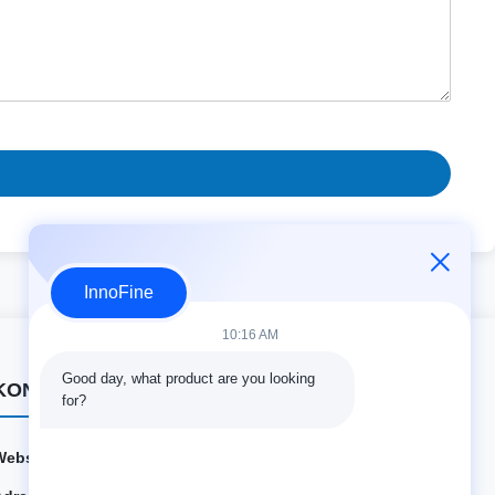
InnoFine
10:16 AM
Good day, what product are you looking 
KONTAKTDATEN
for?
Webseite:
innofine.cn