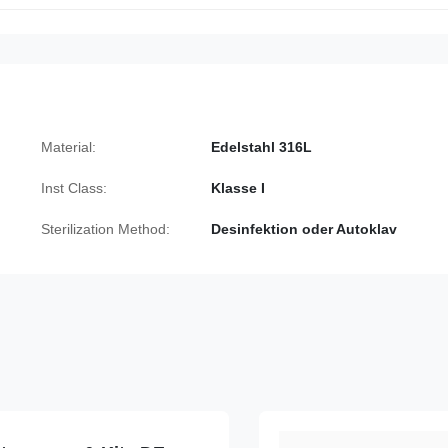
Material:
Edelstahl 316L
Inst Class:
Klasse I
Sterilization Method:
Desinfektion oder Autoklav