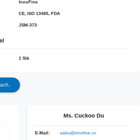
InnoFine
CE, ISO 13485, FDA
JSM-373
el
1 Stk
a
c
h
.
Ms. Cuckoo Du
E-Mail:
sales@innofine.cn