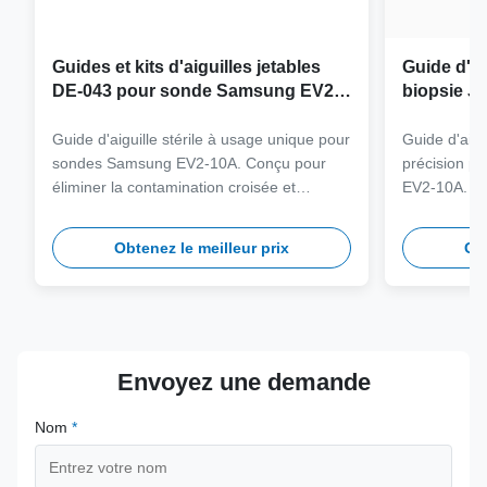
Guides et kits d'aiguilles jetables
Guide d'ai
DE-043 pour sonde Samsung EV2-
biopsie JE
10A
sonde Sa
Guide d'aiguille stérile à usage unique pour
Guide d'aigu
sondes Samsung EV2-10A. Conçu pour
précision p
éliminer la contamination croisée et
EV2-10A. Fa
rationaliser les flux de travail cliniques
316L de qua
grâce à la compatibilité des aiguilles multi-
charge plus
Obtenez le meilleur prix
Obt
jauges.
une sécurité
long terme.
Envoyez une demande
Nom
*