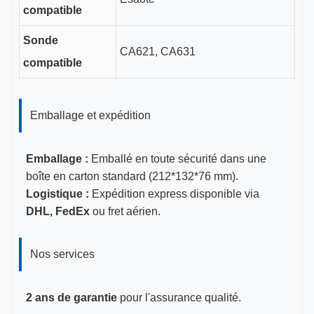
compatible
Sonde
CA621, CA631
compatible
Longueur du
canal de
Emballage et expédition
3cm
guidage
Emballage :
Emballé en toute sécurité dans une
Tailles de calibre
14-22G
boîte en carton standard (212*132*76 mm).
Logistique :
Expédition express disponible via
Certifications
CE, ISO 13485, certifié FDA
DHL, FedEx
ou fret aérien.
Nos services
2 ans de garantie
pour l'assurance qualité.