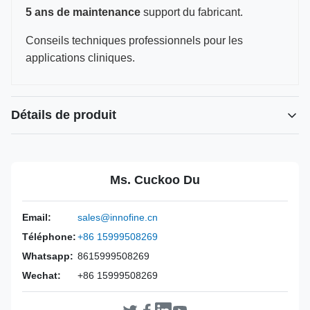
5 ans de maintenance
support du fabricant.
Conseils techniques professionnels pour les
applications cliniques.
Détails de produit
Power Source:
Manuel
Material:
Acier inoxydable 316L
Ms. Cuckoo Du
Warranty:
2 ans
Inst Class:
Classe I
Email:
sales@innofine.cn
Certificate:
CE, ISO 13485, certifié FDA
Téléphone:
+86 15999508269
Sterilization
Désinfection ou Autoclave
Method:
Whatsapp:
8615999508269
Wechat:
+86 15999508269