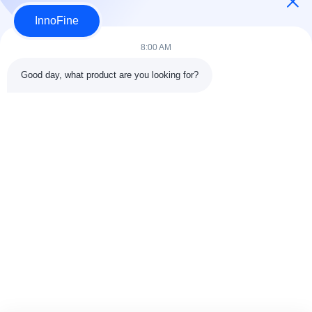
InnoFine
Soumettre maintenant
8:00 AM
Good day, what product are you looking for?
DÉTAILS DE CONTACT
Adresse:
301 Bâtiment C & 401 Bâtiment A, Jinweiyuan, No.41
Qingsong Rd, Communauté de Zhukeng, Rue Longtian, District
de Pingshan, 518118 Shenzhen, Chine
Téléphone:
86-755-89458526
Email:
sales@innofine.cn
Liens rapides
Aperçu
Produits
Vidéos
A propos de nous
Contact
nouvelles
Tous les cas
exposition
documents