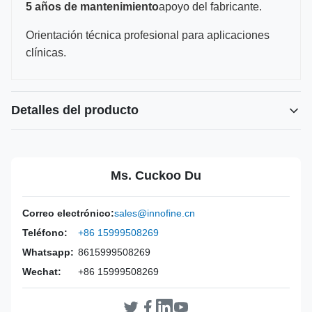
5 años de mantenimiento
apoyo del fabricante.
Orientación técnica profesional para aplicaciones
clínicas.
Detalles del producto
Power Source:
Manual
Material:
Acero inoxidable 316L.
Ms. Cuckoo Du
Warranty:
2 años
Inst Class:
Clase I
Correo electrónico:
sales@innofine.cn
Certificate:
CE, ISO 13485, certificación FDA
Teléfono:
+86 15999508269
Sterilization
Desinfección o Autoclave
Method:
Whatsapp:
8615999508269
Wechat:
+86 15999508269