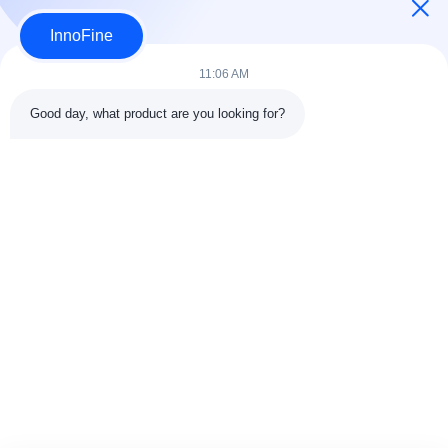
Aplique ahora
InnoFine
11:06 AM
Good day, what product are you looking for?
DETALLES DEL CONTACTO
Dirección:
301 Edificio C y 401 Edificio A, Jinweiyuan, No.41
Qingsong Rd, Comunidad Zhukeng, Calle Longtian, Distrito
Pingshan, 518118 Shenzhen, China
Teléfono:
86-755-89458526
Correo electrónico:
sales@innofine.cn
Vínculos rápidos
Inicio
Productos
Videos
Sobre nosotros
Contacto
noticias
Todos los casos
exhibición
documentos