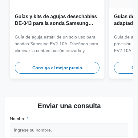
Guías y kits de agujas desechables
Guías de a
DE-043 para la sonda Samsung
adaptador
EV2-10A
sonda Sa
Guía de aguja estéril de un solo uso para
Guía de aguj
sondas Samsung EV2-10A. Diseñado para
precisión p
eliminar la contaminación cruzada y
EV2-10A. Fa
optimizar los flujos de trabajo clínicos con
316L de gra
compatibilidad con agujas de varios
más de 100 
Consiga el mejor precio
Con
calibres.
seguridad y 
Enviar una consulta
Nombre
*