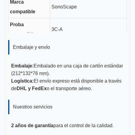
Marca
SonoScape
compatible
Proba
3C-A
compatible
Duración del
Embalaje y envío
3.5 cm
canal de guía
Embalaje:
Embalado en una caja de cartón estándar
Tamaños de
(212*132*76 mm).
11-23G
calibre
Logística:
El envío expreso está disponible a través
de
DHL y FedEx
o el transporte aéreo.
CE, ISO 13485, certificado por la
Certificaciones
FDA
Nuestros servicios
2 años de garantía
para el control de la calidad.