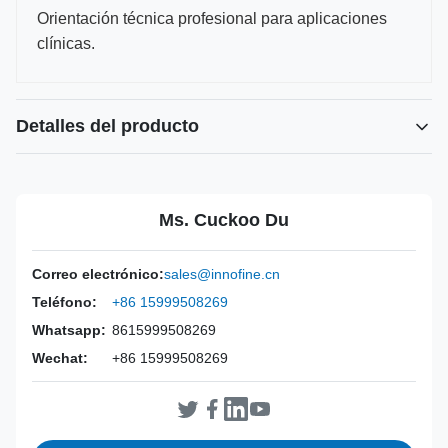
Orientación técnica profesional para aplicaciones
clínicas.
Detalles del producto
Power Source:
Manual
Material:
Acero inoxidable 316L.
Ms. Cuckoo Du
Warranty:
2 años
Inst Class:
Clase I
Correo electrónico:
sales@innofine.cn
Certificate:
CE, ISO 13485, certificación FDA
Teléfono:
+86 15999508269
Sterilization
Desinfección o Autoclave
Method:
Whatsapp:
8615999508269
Wechat:
+86 15999508269