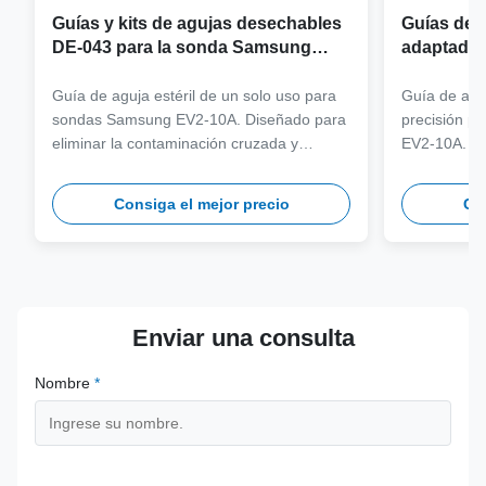
Guías y kits de agujas desechables
Guías de a
DE-043 para la sonda Samsung
adaptador
EV2-10A
sonda Sa
Guía de aguja estéril de un solo uso para
Guía de aguj
sondas Samsung EV2-10A. Diseñado para
precisión p
eliminar la contaminación cruzada y
EV2-10A. Fa
optimizar los flujos de trabajo clínicos con
316L de gra
compatibilidad con agujas de varios
más de 100 
Consiga el mejor precio
Con
calibres.
seguridad y 
Enviar una consulta
Nombre
*