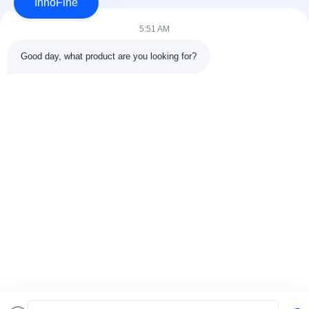
Aplique ahora
InnoFine
5:51 AM
Good day, what product are you looking for?
DETALLES DEL CONTACTO
Dirección:
301 Edificio C y 401 Edificio A, Jinweiyuan, No.41
Qingsong Rd, Comunidad Zhukeng, Calle Longtian, Distrito
Pingshan, 518118 Shenzhen, China
Teléfono:
86-755-89458526
Correo electrónico:
sales@innofine.cn
Vínculos rápidos
Inicio
Productos
Videos
Sobre nosotros
Contacto
noticias
Todos los casos
exhibición
documentos