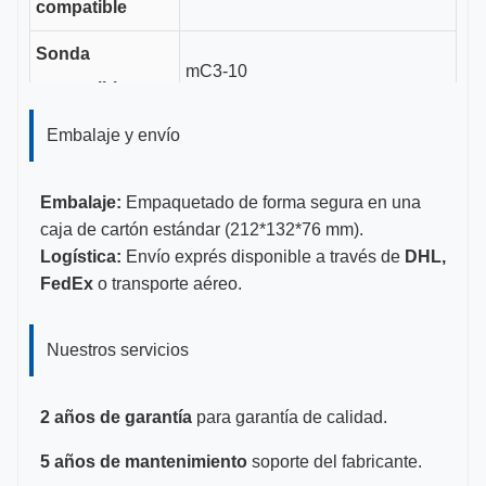
compatible
Sonda
mC3-10
compatible
Longitud del
Embalaje y envío
3.5cm
canal guía
Embalaje:
Empaquetado de forma segura en una
Tamaños de
caja de cartón estándar (212*132*76 mm).
11-23G
calibre
Logística:
Envío exprés disponible a través de
DHL,
FedEx
o transporte aéreo.
CE, ISO 13485, certificado por la
Certificaciones
FDA
Nuestros servicios
2 años de garantía
para garantía de calidad.
5 años de mantenimiento
soporte del fabricante.