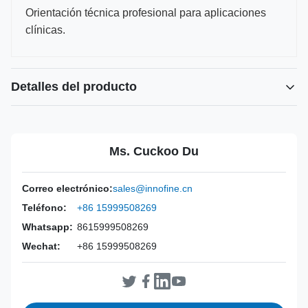
Orientación técnica profesional para aplicaciones
clínicas.
Detalles del producto
Power Source:
Manual
Material:
Acero inoxidable 316L.
Ms. Cuckoo Du
Warranty:
2 años
Inst Class:
Clase I
Correo electrónico:
sales@innofine.cn
Certificate:
CE, ISO 13485, certificación FDA
Teléfono:
+86 15999508269
Sterilization
Desinfección o Autoclave
Method:
Whatsapp:
8615999508269
Wechat:
+86 15999508269