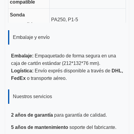
compatible
Sonda
PA250, P1-5
compatible
Longitud del
Embalaje y envío
3.5cm
canal guía
Embalaje:
Empaquetado de forma segura en una
Tamaños de
caja de cartón estándar (212*132*76 mm).
14-22G
calibre
Logística:
Envío exprés disponible a través de
DHL,
FedEx
o transporte aéreo.
CE, ISO 13485, certificado por la
Certificaciones
FDA
Nuestros servicios
2 años de garantía
para garantía de calidad.
5 años de mantenimiento
soporte del fabricante.