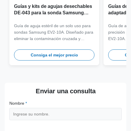
Guías y kits de agujas desechables
Guías de a
DE-043 para la sonda Samsung
adaptador
EV2-10A
sonda Sa
Guía de aguja estéril de un solo uso para
Guía de aguj
sondas Samsung EV2-10A. Diseñado para
precisión p
eliminar la contaminación cruzada y
EV2-10A. Fa
optimizar los flujos de trabajo clínicos con
316L de gra
compatibilidad con agujas de varios
más de 100 
Consiga el mejor precio
Con
calibres.
seguridad y 
Enviar una consulta
Nombre
*