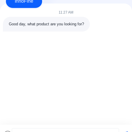
Aplique ahora
InnoFine
11:27 AM
Good day, what product are you looking for?
DETALLES DEL CONTACTO
Dirección:
301 Edificio C y 401 Edificio A, Jinweiyuan, No.41
Qingsong Rd, Comunidad Zhukeng, Calle Longtian, Distrito
Pingshan, 518118 Shenzhen, China
Teléfono:
86-755-89458526
Correo electrónico:
sales@innofine.cn
Vínculos rápidos
Inicio
Productos
Videos
Sobre nosotros
Contacto
noticias
Todos los casos
exhibición
documentos