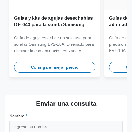
Guías y kits de agujas desechables
Guías de a
DE-043 para la sonda Samsung
adaptador
EV2-10A
sonda Sa
Guía de aguja estéril de un solo uso para
Guía de aguj
sondas Samsung EV2-10A. Diseñado para
precisión p
eliminar la contaminación cruzada y
EV2-10A. Fa
optimizar los flujos de trabajo clínicos con
316L de gra
compatibilidad con agujas de varios
más de 100 
Consiga el mejor precio
Con
calibres.
seguridad y 
Enviar una consulta
Nombre
*