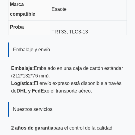
Marca
Esaote
compatible
Proba
TRT33, TLC3-13
compatible
Duración del
Embalaje y envío
3 cm
canal de guía
Embalaje:
Embalado en una caja de cartón estándar
Tamaños de
(212*132*76 mm).
18G
calibre
Logística:
El envío expreso está disponible a través
de
DHL y FedEx
o el transporte aéreo.
CE, ISO 13485, certificado por la
Certificaciones
FDA
Nuestros servicios
2 años de garantía
para el control de la calidad.