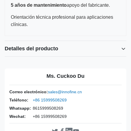
5 años de mantenimiento
apoyo del fabricante.
Orientación técnica profesional para aplicaciones
clínicas.
Detalles del producto
Power Source:
Manual
Material:
Acero inoxidable 316L.
Ms. Cuckoo Du
Warranty:
2 años
Inst Class:
Clase I
Correo electrónico:
sales@innofine.cn
Certificate:
CE, ISO 13485, certificación FDA
Teléfono:
+86 15999508269
Sterilization
Desinfección o Autoclave
Method:
Whatsapp:
8615999508269
Wechat:
+86 15999508269