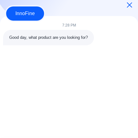
Aplique ahora
InnoFine
7:28 PM
Good day, what product are you looking for?
DETALLES DEL CONTACTO
Dirección:
301 Edificio C y 401 Edificio A, Jinweiyuan, No.41
Qingsong Rd, Comunidad Zhukeng, Calle Longtian, Distrito
Pingshan, 518118 Shenzhen, China
Teléfono:
86-755-89458526
Correo electrónico:
sales@innofine.cn
Vínculos rápidos
Inicio
Productos
Videos
Sobre nosotros
Contacto
noticias
Todos los casos
exhibición
documentos