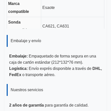
Marca
Esaote
compatible
Sonda
CA621, CA631
compatible
Longitud del
Embalaje y envío
3cm
canal guía
Embalaje:
Empaquetado de forma segura en una
Tamaños de
caja de cartón estándar (212*132*76 mm).
14-22G
calibre
Logística:
Envío exprés disponible a través de
DHL,
FedEx
o transporte aéreo.
CE, ISO 13485, certificado por la
Certificaciones
FDA
Nuestros servicios
2 años de garantía
para garantía de calidad.