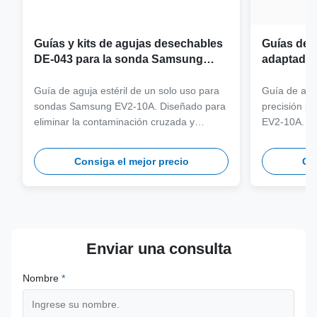
Guías y kits de agujas desechables
Guías de a
DE-043 para la sonda Samsung
adaptador
EV2-10A
sonda Sa
Guía de aguja estéril de un solo uso para
Guía de aguj
sondas Samsung EV2-10A. Diseñado para
precisión p
eliminar la contaminación cruzada y
EV2-10A. Fa
optimizar los flujos de trabajo clínicos con
316L de gra
compatibilidad con agujas de varios
más de 100 
Consiga el mejor precio
Con
calibres.
seguridad y 
Enviar una consulta
Nombre
*