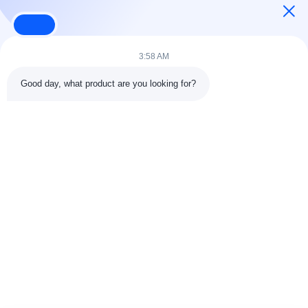
Aplique ahora
3:58 AM
Good day, what product are you looking for?
DETALLES DEL CONTACTO
Dirección:
301 Edificio C y 401 Edificio A, Jinweiyuan, No.41
Qingsong Rd, Comunidad Zhukeng, Calle Longtian, Distrito
Pingshan, 518118 Shenzhen, China
Teléfono:
86-755-89458526
Correo electrónico:
sales@innofine.cn
Vínculos rápidos
Inicio
Productos
Videos
Sobre nosotros
Contacto
noticias
Todos los casos
exhibición
documentos