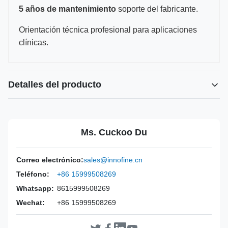
5 años de mantenimiento
soporte del fabricante.
Orientación técnica profesional para aplicaciones
clínicas.
Detalles del producto
Power Source:
Manual
Material:
Acero inoxidable 316L.
Ms. Cuckoo Du
Warranty:
2 años
Inst Class:
Clase I
Correo electrónico:
sales@innofine.cn
Certificate:
CE, ISO 13485, certificación FDA
Teléfono:
+86 15999508269
Sterilization
Desinfección o Autoclave
Method:
Whatsapp:
8615999508269
Wechat:
+86 15999508269