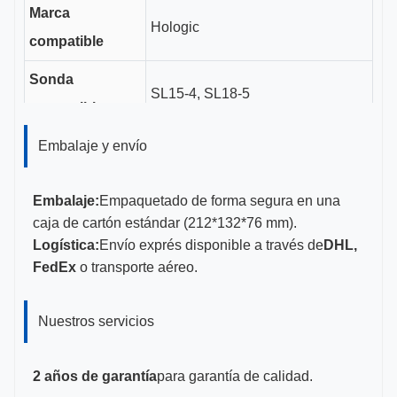
Marca
Hologic
compatible
Sonda
SL15-4, SL18-5
compatible
Longitud del
Embalaje y envío
3 cm
canal guía
Embalaje:
Empaquetado de forma segura en una
Tamaños de
caja de cartón estándar (212*132*76 mm).
18-20G
calibre
Logística:
Envío exprés disponible a través de
DHL,
FedEx
o transporte aéreo.
CE, ISO 13485, certificado por la
Certificaciones
FDA
Nuestros servicios
2 años de garantía
para garantía de calidad.