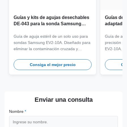
Guías y kits de agujas desechables
Guías de a
DE-043 para la sonda Samsung
adaptador
EV2-10A
sonda Sa
Guía de aguja estéril de un solo uso para
Guía de aguj
sondas Samsung EV2-10A. Diseñado para
precisión p
eliminar la contaminación cruzada y
EV2-10A. Fa
optimizar los flujos de trabajo clínicos con
316L de gra
compatibilidad con agujas de varios
más de 100 
Consiga el mejor precio
Con
calibres.
seguridad y 
Enviar una consulta
Nombre
*