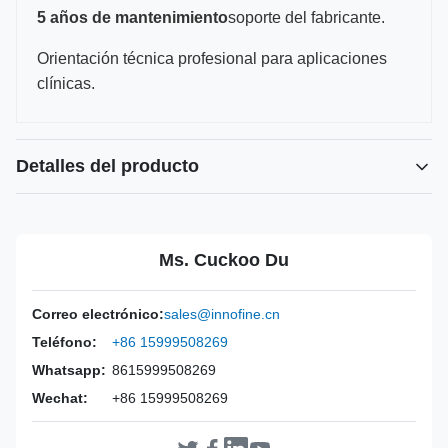
5 años de mantenimiento
soporte del fabricante.
Orientación técnica profesional para aplicaciones
clínicas.
Detalles del producto
Power Source:
Manual
Material:
Acero inoxidable 316L.
Ms. Cuckoo Du
Warranty:
2 años
Inst Class:
Clase I
Correo electrónico:
sales@innofine.cn
Certificate:
CE, ISO 13485, certificación FDA
Teléfono:
+86 15999508269
Sterilization
Desinfección o Autoclave
Method:
Whatsapp:
8615999508269
Wechat:
+86 15999508269