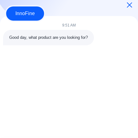
Aplique ahora
InnoFine
9:51 AM
Good day, what product are you looking for?
DETALLES DEL CONTACTO
Dirección:
301 Edificio C y 401 Edificio A, Jinweiyuan, No.41
Qingsong Rd, Comunidad Zhukeng, Calle Longtian, Distrito
Pingshan, 518118 Shenzhen, China
Teléfono:
86-755-89458526
Correo electrónico:
sales@innofine.cn
Vínculos rápidos
Inicio
Productos
Videos
Sobre nosotros
Contacto
noticias
Todos los casos
exhibición
documentos