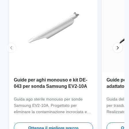
Guide per aghi monouso e kit DE-
Guide per a
043 per sonda Samsung EV2-10A
adattatore
sonda Sa
Guida ago sterile monouso per sonde
Guida dell'ag
Samsung EV2-10A. Progettato per
per trasdut
eliminare la contaminazione incrociata e
Realizzato i
semplificare i flussi di lavoro clinici con
grado medico
compatibilità con aghi multi-calibro.
autoclave pe
Ottenga il migliore prezzo
Otte