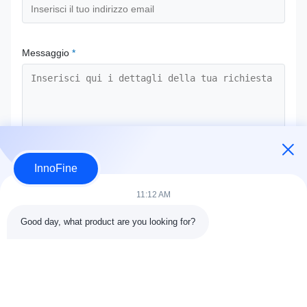
Messaggio
*
InnoFine
Invia ora
11:12 AM
Good day, what product are you looking for?
DETTAGLI DEL CONTATTO
Indirizzo:
301 Edificio C & 401 Edificio A, Jinweiyuan, No.41
Qingsong Rd, Comunità di Zhukeng, Via Longtian, Distretto di