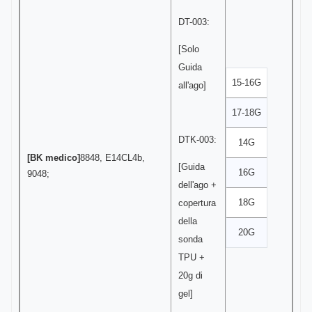
DT-003:
[Solo
Guida
15-16G
all'ago]
17-18G
DTK-003:
14G
[BK medico]
8848, E14CL4b,
[Guida
16G
9048;
dell'ago +
18G
copertura
della
20G
sonda
TPU +
20g di
gel]