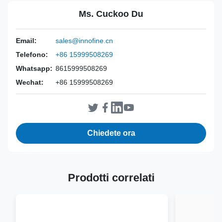
Guida dell'ago usa e getta per la sonda BK 8848
,
Ms. Cuckoo Du
Kit guida per ago transperineale
,
Guida dell'ago della sonda usa e getta DT-003
Email:
sales@innofine.cn
Power Source:
Manuale
Telefono:
+86 15999508269
Material:
Plastica ABS
Whatsapp:
8615999508269
Valid:
3 anni
Wechat:
+86 15999508269
Inst Class:
La classe è
Certificate:
Certificato CE, ISO 13485, FDA
Sterilization
EO
Method:
Chiedete ora
Prodotti correlati