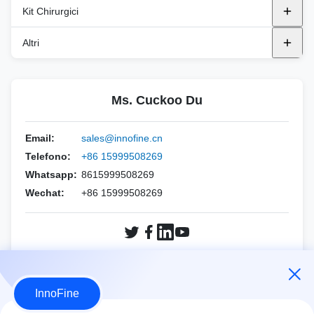
Esaote
SAMSUNG
Aghi Bioptici Integrati
PNB ((FNA Needle)
Copri sonde per uso generale
Kit Chirurgici
FUJIFILM Assicurazione sanitaria
FUJIFILM Assicurazione sanitaria
PNC (Ago Coassiale)
Coperture della sonda endocavità
Kit DEK
Altri
FUJIFILM SonoSite
BK
PND (Ago鈍針)
Copri sonde TEE
Kit DTK
Tamponi acustici sterili di distanziamento
Sanità di GE
Canon
PNE (R-Type Needle)
Kit DPK
Ms. Cuckoo Du
Gel per ultrasuoni sterile
Logica
Esaote
PNF ((CCR Aglio)
Kit di biopsia per aghi
Email:
sales@innofine.cn
Mindray
Alpinio
Telefono:
+86 15999508269
Philips
Whatsapp:
8615999508269
Siemens
Wechat:
+86 15999508269
SAMSUNG
Mindray
Siemens
Sonoscape
Sonoscape
FUJIFILM SonoSite
Chiedete ora
VINNO
Logica
InnoFine