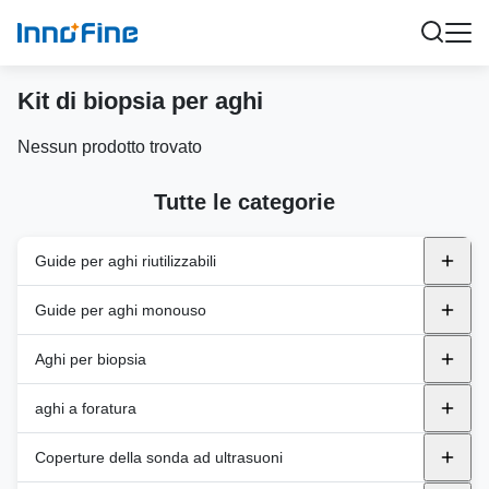
Kit di biopsia per aghi
Nessun prodotto trovato
Tutte le categorie
Guide per aghi riutilizzabili
Guida di ago riutilizzabile in metallo
Guide per aghi monouso
Alpinio
Supporto di plastica
endocavity
Aghi per biopsia
BK
In aereo
Sanità di GE
Transperineale
Aghi automatici per biopsia
aghi a foratura
Canon
Fuori piano
Philips
Aghi per biopsia semiautomatici
PNA ((PTC)
Coperture della sonda ad ultrasuoni