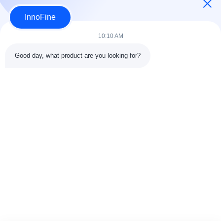
InnoFine
10:10 AM
Good day, what product are you looking for?
DETTAGLI DEL CONTATTO
Indirizzo:
301 Edificio C & 401 Edificio A, Jinweiyuan, No.41
Qingsong Rd, Comunità di Zhukeng, Via Longtian, Distretto di
Pingshan, 518118 Shenzhen, Cina
Telefono:
86-755-89458526
Email:
sales@innofine.cn
Collegamenti rapidi
Casa
Prodotti
Video
Chi siamo
Contattaci
notizie
Tutti i casi
mostra
documenti