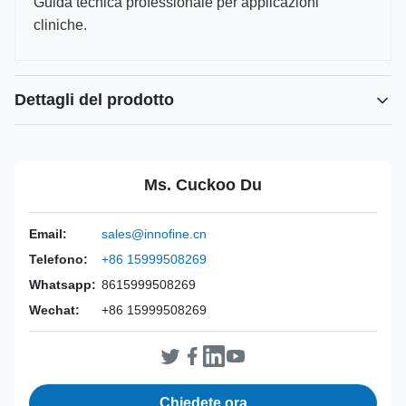
Guida tecnica professionale per applicazioni
cliniche.
Dettagli del prodotto
Power Source:
Manuale
Material:
Acciaio inossidabile 316L
Ms. Cuckoo Du
Warranty:
2 anni
Inst Class:
Classe I
Email:
sales@innofine.cn
Certificate:
Certificato CE, ISO 13485, FDA
Telefono:
+86 15999508269
Sterilization
Disinfezione o autoclave
Method:
Whatsapp:
8615999508269
Wechat:
+86 15999508269
Chiedete ora