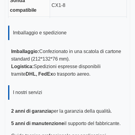
Sonda
CX1-8
compatibile
Lunghezza del
3.5 cm
canale di guida
Imballaggio e spedizione
Dimensioni di
11-23G
Imballaggio:
Confezionato in una scatola di cartone
calibro
standard (212*132*76 mm).
Logistica:
Spedizioni espresse disponibili
Certificazioni
CE, ISO 13485, FDA certificato
tramite
DHL, FedEx
o trasporto aereo.
I nostri servizi
2 anni di garanzia
per la garanzia della qualità.
5 anni di manutenzione
il supporto del fabbricante.