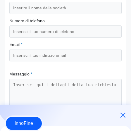
Numero di telefono
Email
*
Messaggio
*
InnoFine
Invia ora