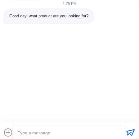
1:25 PM
Good day, what product are you looking for?
DETTAGLI DEL CONTATTO
Indirizzo:
301 Edificio C & 401 Edificio A, Jinweiyuan, No.41
Qingsong Rd, Comunità di Zhukeng, Via Longtian, Distretto di
Pingshan, 518118 Shenzhen, Cina
Telefono:
86-755-89458526
Email:
sales@innofine.cn
Collegamenti rapidi
Casa
Prodotti
Video
Chi siamo
Contattaci
notizie
Tutti i casi
mostra
documenti
Diritti d'autore © 2026-2026 InnoFine Medical Limited. . Tutti i diritti riservati.