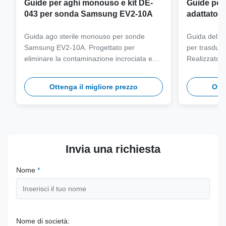
Guide per aghi monouso e kit DE-
Guide per a
043 per sonda Samsung EV2-10A
adattatore
sonda Sa
Guida ago sterile monouso per sonde
Guida dell'ag
Samsung EV2-10A. Progettato per
per trasdut
eliminare la contaminazione incrociata e
Realizzato i
semplificare i flussi di lavoro clinici con
grado medico
compatibilità con aghi multi-calibro.
autoclave pe
Ottenga il migliore prezzo
Otte
a lungo term
Invia una richiesta
Nome
*
Nome di società: