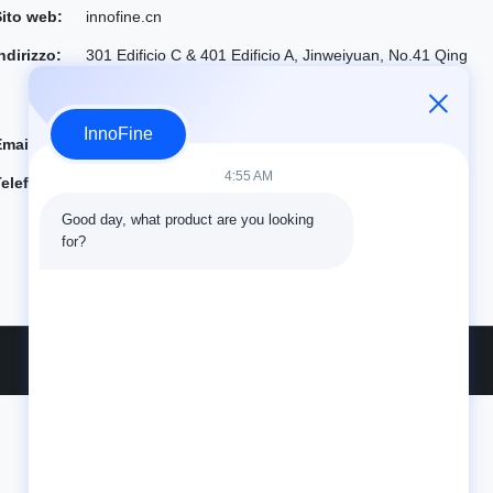
Sito web:
innofine.cn
ndirizzo:
301 Edificio C & 401 Edificio A, Jinweiyuan, No.41 Qing
song Rd, Comunità di Zhukeng, Via Longtian, Distretto
di Pingshan, 518118 Shenzhen, Cina
InnoFine
Email:
sales@innofine.cn
4:55 AM
Telefono:
86-755-89458526
Good day, what product are you looking 
for?