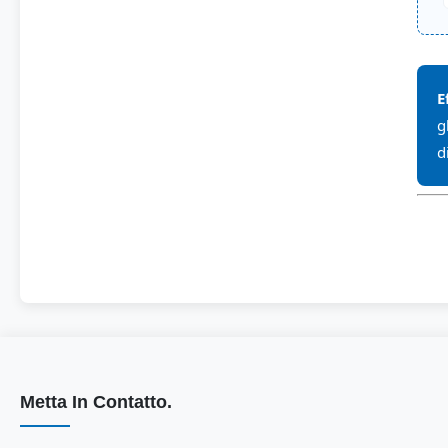
E
g
d
Metta In Contatto.