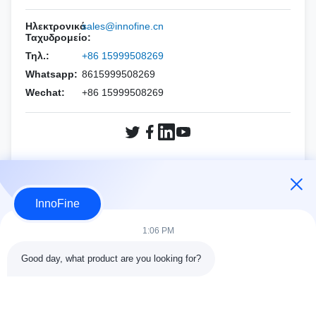
Έσοτε
PNF (CCR Needle)
ΟΛΟΓΙΚΟ
Συσκευές βελόνων για βιοψία
Ηλεκτρονικό
sales@innofine.cn
ΑΛΠΙΝΙΟ
Ταχυδρομείο:
Mindray
Τηλ.:
+86 15999508269
Siemens
Philips
Whatsapp:
8615999508269
Wechat:
Mindray
+86 15999508269
Samsung
Sonoscape
Siemens
FUJIFILM SonoSite
Sonoscape
ΟΛΟΓΙΚΟ
Ερώτηση Τώρα
ΒΙΝΟ
InnoFine
ΒΙΝΟ
ΑΛΛΕΣ ΜΑΡΚΕΣ
1:06 PM
ΑΛΛΕΣ ΜΑΡΚΕΣ
Good day, what product are you looking for?
ΛΕΠΤΟΜΕΡΕΙΕΣ ΕΠΑΦΩΝ