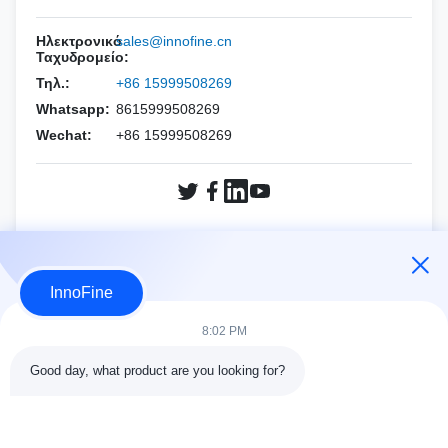
Έσοτε
PNF (CCR Needle)
ΟΛΟΓΙΚΟ
Συσκευές βελόνων για βιοψία
Ηλεκτρονικό
sales@innofine.cn
ΑΛΠΙΝΙΟ
Ταχυδρομείο:
Mindray
Τηλ.:
+86 15999508269
Siemens
Philips
Whatsapp:
8615999508269
Wechat:
Mindray
+86 15999508269
Samsung
Sonoscape
Siemens
FUJIFILM SonoSite
Sonoscape
ΟΛΟΓΙΚΟ
Ερώτηση Τώρα
ΒΙΝΟ
InnoFine
ΒΙΝΟ
ΑΛΛΕΣ ΜΑΡΚΕΣ
8:02 PM
ΑΛΛΕΣ ΜΑΡΚΕΣ
Good day, what product are you looking for?
ΛΕΠΤΟΜΕΡΕΙΕΣ ΕΠΑΦΩΝ