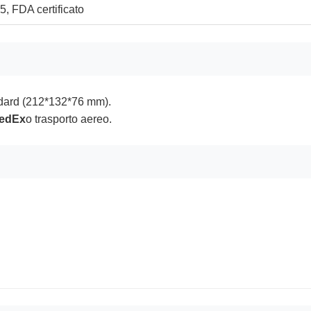
, FDA certificato
ndard (212*132*76 mm).
FedEx
o trasporto aereo.