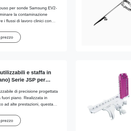
nouso per sonde Samsung EV2-
iminare la contaminazione
 i flussi di lavoro clinici con
multi-calibro.
e prezzo
tilizzabili e staffa in
iano) Serie JSP per
/Sonosite, GE, Mindray,
lizzabile di precisione progettata
g, Siemens,
 fuori piano. Realizzata in
no
co ad alte prestazioni, questa
llegamento stabile del
eamento affidabile del percorso
e prezzo