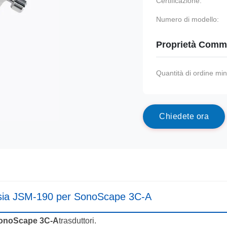
Certificazione:
Numero di modello:
Proprietà Comme
Quantità di ordine mi
C
h
i
e
d
e
t
e
o
r
a
biopsia JSM-190 per SonoScape 3C-A
onoScape 3C-A
trasduttori.