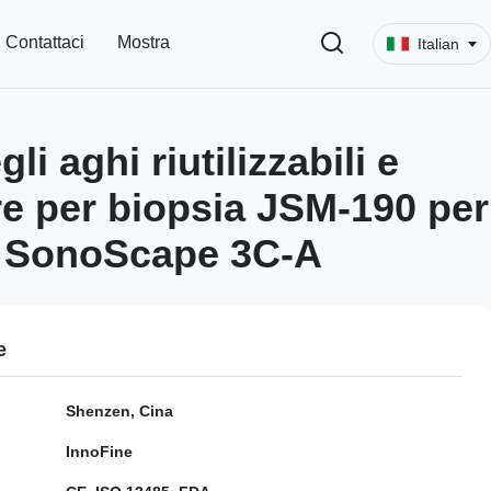
Contattaci
Mostra
Italian
li aghi riutilizzabili e
re per biopsia JSM-190 per
a SonoScape 3C-A
e
Shenzen, Cina
InnoFine