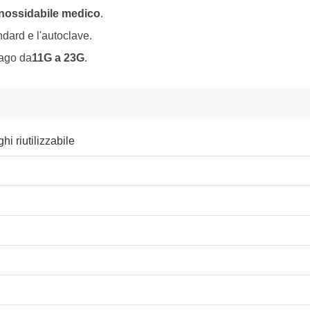
inossidabile medico
.
ndard e l'autoclave.
 ago da
11G a 23G
.
hi riutilizzabile