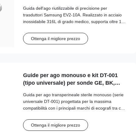
Samsung EV2-10A
Guida dell'ago riutilizzabile di precisione per
trasduttori Samsung EV2-10A. Realizzato in acciaio
inossidabile 316L di grado medico, supporta oltre 100
cicli di autoclave per sicurezza e precisione clinica a
lungo termine.
Ottenga il migliore prezzo
Guide per ago monouso e kit DT-001
(tipo universale) per sonde GE, BK,
Philips, Mindray...ecc.
Guida per ago transperineale sterile monouso (serie
universale DT-001) progettata per la massima
compatibilità con i principali marchi di ecografi tra cui
GE, Philips, Mindray e BK Medical. Questa guida di
tipo universale supporta un'ampia gamma di
Ottenga il migliore prezzo
dimensioni dell'ago (15G-20G)