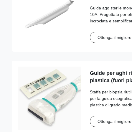
Guida ago sterile mo
10A. Progettato per el
incrociata e semplificare
compatibilità con aghi 
Ottenga il miglior
Guide per aghi riu
plastica (fuori p
Esaote, Fujifilm
Staffa per biopsia riuti
Philips, Samsun
per la guida ecografica
SonoScape, Vin
plastica di grado medi
serie garantisce un co
trasduttore e un allin
Ottenga il miglior
dell'ago.