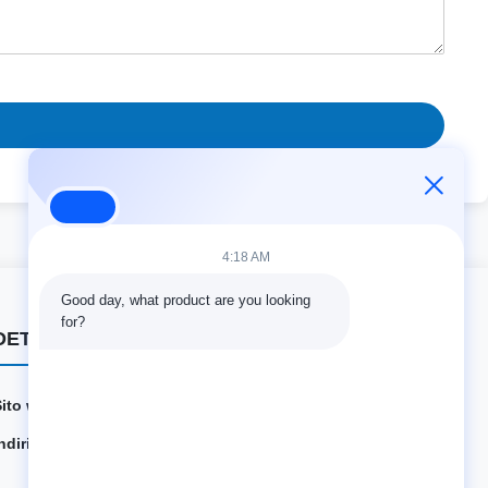
4:18 AM
Good day, what product are you looking 
for?
DETTAGLI DEL CONTATTO
Sito web:
innofine.cn
ndirizzo:
301 Edificio C & 401 Edificio A, Jinweiyuan, No.41 Qing
song Rd, Comunità di Zhukeng, Via Longtian, Distretto