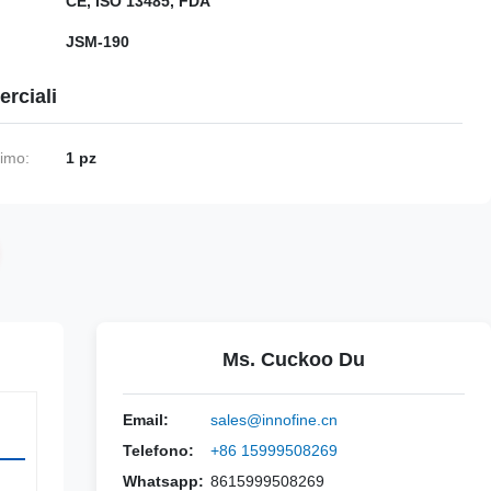
CE, ISO 13485, FDA
JSM-190
rciali
nimo:
1 pz
Ms. Cuckoo Du
Email:
sales@innofine.cn
Telefono:
+86 15999508269
Whatsapp:
8615999508269