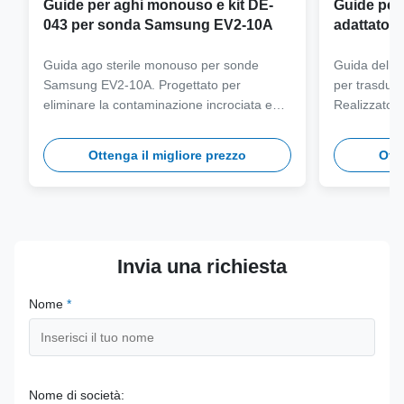
Guide per aghi monouso e kit DE-
Guide per a
043 per sonda Samsung EV2-10A
adattatore
sonda Sa
Guida ago sterile monouso per sonde
Guida dell'ag
Samsung EV2-10A. Progettato per
per trasdut
eliminare la contaminazione incrociata e
Realizzato i
semplificare i flussi di lavoro clinici con
grado medico
compatibilità con aghi multi-calibro.
autoclave pe
Ottenga il migliore prezzo
Otte
a lungo term
Invia una richiesta
Nome
*
Nome di società: