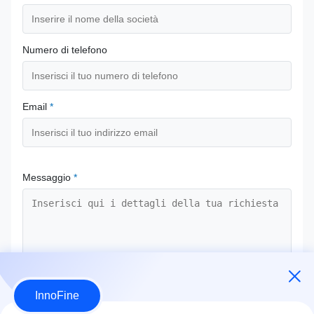
Numero di telefono
Email
*
Messaggio
*
InnoFine
Invia ora