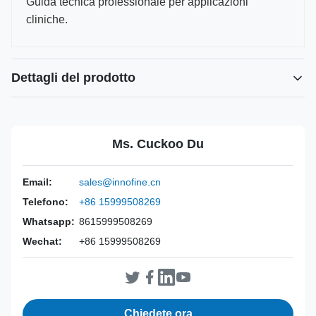
Guida tecnica professionale per applicazioni
cliniche.
Dettagli del prodotto
Power Source:
Manuale
Material:
Acciaio inossidabile 316L
Ms. Cuckoo Du
Warranty:
2 anni
Inst Class:
Classe I
Email:
sales@innofine.cn
Certificate:
Certificato CE, ISO 13485, FDA
Telefono:
+86 15999508269
Sterilization
Disinfezione o autoclave
Method:
Whatsapp:
8615999508269
Wechat:
+86 15999508269
Chiedete ora