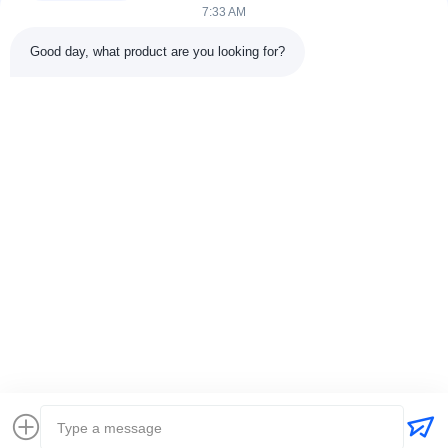
7:33 AM
Good day, what product are you looking for?
DETTAGLI DEL CONTATTO
Indirizzo:
301 Edificio C & 401 Edificio A, Jinweiyuan, No.41
Qingsong Rd, Comunità di Zhukeng, Via Longtian, Distretto di
Pingshan, 518118 Shenzhen, Cina
Telefono:
86-755-89458526
Email:
sales@innofine.cn
Collegamenti rapidi
Casa
Prodotti
Video
Chi siamo
Contattaci
notizie
Tutti i casi
mostra
documenti
Diritti d'autore © 2026-2026 InnoFine Medical Limited. . Tutti i diritti riservati.