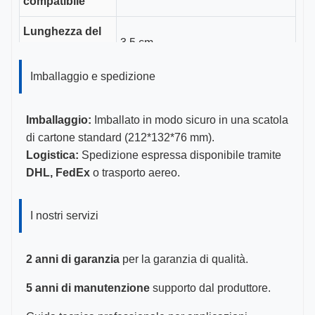
compatibile
Lunghezza del
3,5 cm
canale guida
Imballaggio e spedizione
Dimensioni
14-22G
gauge
Imballaggio:
Imballato in modo sicuro in una scatola
Certificazioni
CE, ISO 13485, certificato FDA
di cartone standard (212*132*76 mm).
Logistica:
Spedizione espressa disponibile tramite
DHL, FedEx
o trasporto aereo.
I nostri servizi
2 anni di garanzia
per la garanzia di qualità.
5 anni di manutenzione
supporto dal produttore.