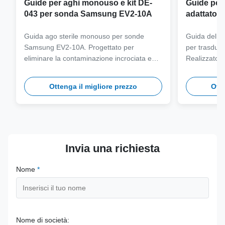
Guide per aghi monouso e kit DE-
Guide per a
043 per sonda Samsung EV2-10A
adattatore
sonda Sa
Guida ago sterile monouso per sonde
Guida dell'ag
Samsung EV2-10A. Progettato per
per trasdut
eliminare la contaminazione incrociata e
Realizzato i
semplificare i flussi di lavoro clinici con
grado medico
compatibilità con aghi multi-calibro.
autoclave pe
Ottenga il migliore prezzo
Otte
a lungo term
Invia una richiesta
Nome
*
Nome di società: