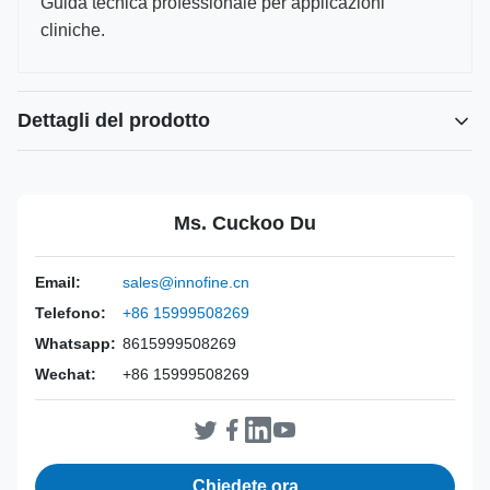
Guida tecnica professionale per applicazioni
cliniche.
Dettagli del prodotto
Power Source:
Manuale
Material:
Acciaio inossidabile 316L
Ms. Cuckoo Du
Warranty:
2 anni
Inst Class:
Classe I
Email:
sales@innofine.cn
Certificate:
Certificato CE, ISO 13485, FDA
Telefono:
+86 15999508269
Sterilization
Disinfezione o autoclave
Method:
Whatsapp:
8615999508269
Wechat:
+86 15999508269
Chiedete ora