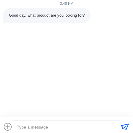
3:48 PM
Good day, what product are you looking for?
DETTAGLI DEL CONTATTO
Indirizzo:
301 Edificio C & 401 Edificio A, Jinweiyuan, No.41
Qingsong Rd, Comunità di Zhukeng, Via Longtian, Distretto di
Pingshan, 518118 Shenzhen, Cina
Telefono:
86-755-89458526
Email:
sales@innofine.cn
Collegamenti rapidi
Casa
Prodotti
Video
Chi siamo
Contattaci
notizie
Tutti i casi
mostra
documenti
Diritti d'autore © 2026-2026 InnoFine Medical Limited. . Tutti i diritti riservati.