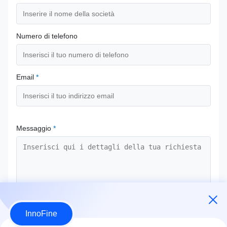
Numero di telefono
Email
*
Messaggio
*
InnoFine
Invia ora