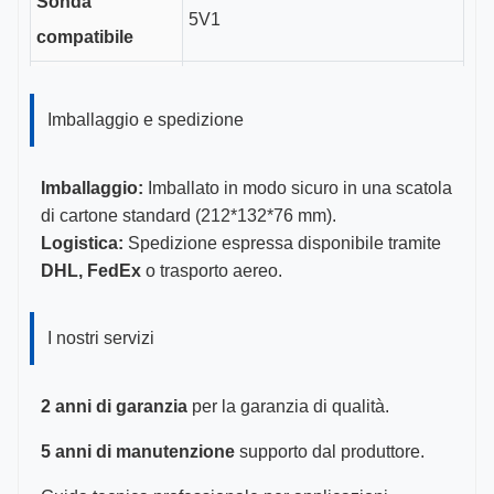
Sonda
5V1
compatibile
Lunghezza del
3,5 cm
canale guida
Imballaggio e spedizione
Dimensioni
11-23G
Imballaggio:
Imballato in modo sicuro in una scatola
gauge
di cartone standard (212*132*76 mm).
Logistica:
Spedizione espressa disponibile tramite
Certificazioni
CE, ISO 13485, certificato FDA
DHL, FedEx
o trasporto aereo.
I nostri servizi
2 anni di garanzia
per la garanzia di qualità.
5 anni di manutenzione
supporto dal produttore.