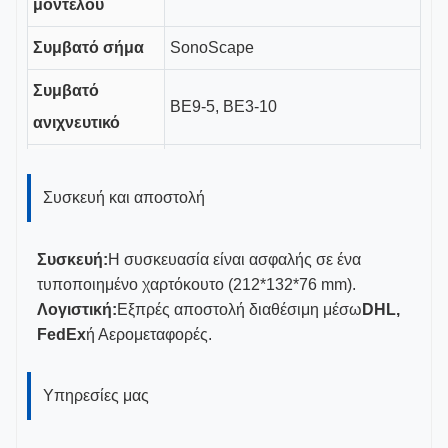
μοντέλου
Συμβατό σήμα
SonoScape
Συμβατό
ΒΕ9-5, ΒΕ3-10
ανιχνευτικό
Διάρκεια
καναλιού
Συσκευή και αποστολή
19 εκατοστά
καθοδήγησης
Συσκευή:
Η συσκευασία είναι ασφαλής σε ένα
Μεγέθη
τυποποιημένο χαρτόκουτο (212*132*76 mm).
16-18G
μετρήματος
Λογιστική:
Εξπρές αποστολή διαθέσιμη μέσω
DHL,
FedEx
ή Αερομεταφορές.
CE, ISO 13485, πιστοποιημένο
Πιστοποιητικά
από την FDA
Υπηρεσίες μας