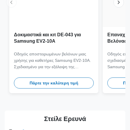
Δοκιμαστικά και κιτ DE-043 για
Επαναχρη
Samsung EV2-10A
Βελόνας 
JEM-073 
Probe
Οδηγός αποστειρωμένων βελόνων μιας
Οδηγός επα
χρήσης για καθετήρες Samsung EV2-10A.
σχεδιασμένο
Σχεδιασμένο για την εξάλειψη της
Samsung EV
διασταυρούμενης μόλυνσης και τον
ιατρικής πο
εξορθολογισμό των κλινικών ροών
316L, που υ
Πάρτε την καλύτερη τιμή
Πάρ
εργασίας με συμβατότητα βελόνας
αυτόκλειστο
πολλαπλών μετρητών.
ασφάλεια και
Στείλε Ερευνά