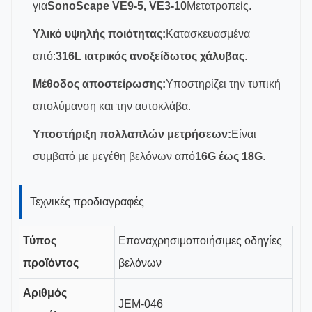
για
SonoScape VE9-5, VE3-10
Μετατροπείς.
Υλικό υψηλής ποιότητας:
Κατασκευασμένα
από:
316L ιατρικός ανοξείδωτος χάλυβας
.
Μέθοδος αποστείρωσης:
Υποστηρίζει την τυπική
απολύμανση και την αυτοκλάβα.
Υποστήριξη πολλαπλών μετρήσεων:
Είναι
συμβατό με μεγέθη βελόνων από
16G έως 18G
.
Τεχνικές προδιαγραφές
Τύπος
Επαναχρησιμοποιήσιμες οδηγίες
προϊόντος
βελόνων
Αριθμός
JEM-046