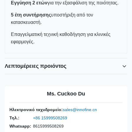
Εγγύηση 2 ετών
για την εξασφάλιση της ποιότητας.
5 έτη συντήρησης
υποστήριξη από τον
κατασκευαστή.
Επαγγελματική τεχνική καθοδήγηση για κλινικές
εφαρμογές.
Λεπτομέρειες προιόντος
Power Source:
Εγχειρίδιο
Material:
Ανοξείδωτο ατσάλι 316L
Ms. Cuckoo Du
Warranty:
2 Χρόνια
Inst Class:
Τάξη Ι
Ηλεκτρονικό ταχυδρομείο:
sales@innofine.cn
Certificate:
CE, ISO 13485, Πιστοποίηση FDA
Τηλ.:
+86 15999508269
Sterilization
Απολύμανση ή Αυτόκλειστο
Method:
Whatsapp:
8615999508269