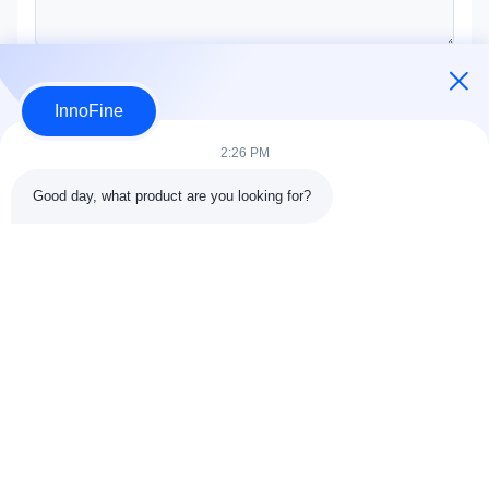
Υποβολή τώρα
InnoFine
2:26 PM
Good day, what product are you looking for?
ΛΕΠΤΟΜΕΡΕΙΕΣ ΕΠΑΦΩΝ
Διεύθυνση:
301 Bldg C & 401 Bldg A, Jinweiyuan, No.41
Qingsong Rd, κοινότητα Zhukeng, Longtian Street, περιοχή
Pingshan, 518118 Shenzhen, Κίνα
Τηλ.:
86-755-89458526
Ηλεκτρονικό ταχυδρομείο:
sales@innofine.cn
Γρήγορες συνδέσεις