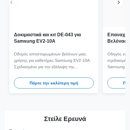
Δοκιμαστικά και κιτ DE-043 για
Επαναχρη
Samsung EV2-10A
Βελόνας 
JEM-073 
Probe
Οδηγός αποστειρωμένων βελόνων μιας
Οδηγός επα
χρήσης για καθετήρες Samsung EV2-10A.
σχεδιασμένο
Σχεδιασμένο για την εξάλειψη της
Samsung EV
διασταυρούμενης μόλυνσης και τον
ιατρικής πο
εξορθολογισμό των κλινικών ροών
316L, που υ
Πάρτε την καλύτερη τιμή
Πάρ
εργασίας με συμβατότητα βελόνας
αυτόκλειστο
πολλαπλών μετρητών.
ασφάλεια και
Στείλε Ερευνά