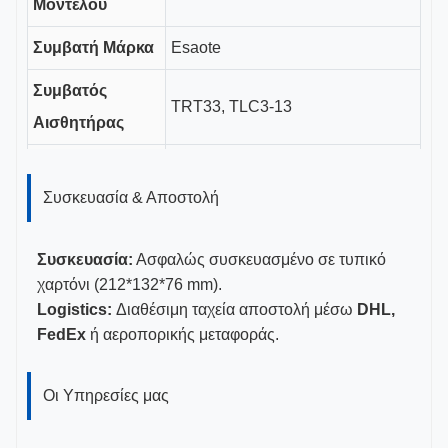
Μοντέλου
Συμβατή Μάρκα
Esaote
Συμβατός
TRT33, TLC3-13
Αισθητήρας
Μήκος Καναλιού
3cm
Οδηγού
Συσκευασία & Αποστολή
Μεγέθη Βελόνας
18G
Συσκευασία:
Ασφαλώς συσκευασμένο σε τυπικό
CE, ISO 13485, Πιστοποιημένο
χαρτόνι (212*132*76 mm).
Πιστοποιήσεις
Logistics:
Διαθέσιμη ταχεία αποστολή μέσω
DHL,
FDA
FedEx
ή αεροπορικής μεταφοράς.
Οι Υπηρεσίες μας