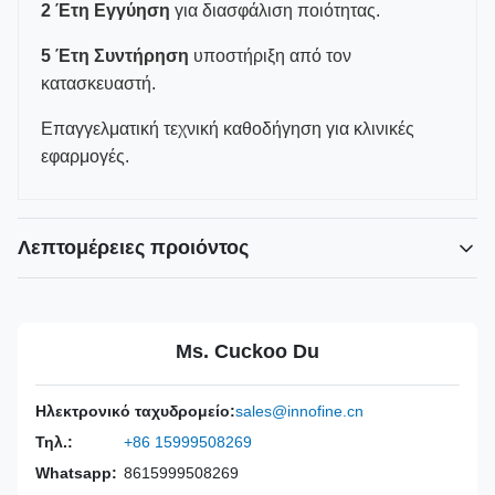
2 Έτη Εγγύηση
για διασφάλιση ποιότητας.
5 Έτη Συντήρηση
υποστήριξη από τον
κατασκευαστή.
Επαγγελματική τεχνική καθοδήγηση για κλινικές
εφαρμογές.
Λεπτομέρειες προιόντος
Power Source:
Εγχειρίδιο
Material:
Ανοξείδωτο ατσάλι 316L
Ms. Cuckoo Du
Warranty:
2 Χρόνια
Inst Class:
Τάξη Ι
Ηλεκτρονικό ταχυδρομείο:
sales@innofine.cn
Certificate:
CE, ISO 13485, Πιστοποίηση FDA
Τηλ.:
+86 15999508269
Sterilization
Απολύμανση ή Αυτόκλειστο
Method:
Whatsapp:
8615999508269