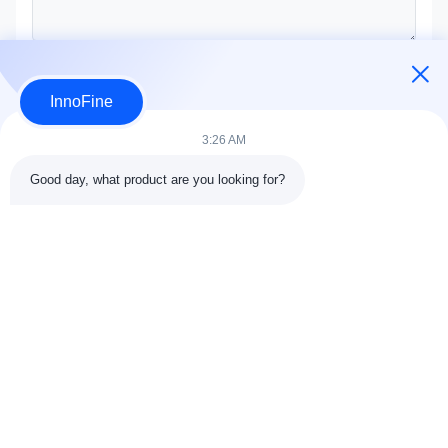
Υποβολή τώρα
InnoFine
3:26 AM
Good day, what product are you looking for?
ΛΕΠΤΟΜΕΡΕΙΕΣ ΕΠΑΦΩΝ
Διεύθυνση:
301 Bldg C & 401 Bldg A, Jinweiyuan, No.41
Qingsong Rd, κοινότητα Zhukeng, Longtian Street, περιοχή
Pingshan, 518118 Shenzhen, Κίνα
Τηλ.:
86-755-89458526
Ηλεκτρονικό ταχυδρομείο:
sales@innofine.cn
Γρήγορες συνδέσεις