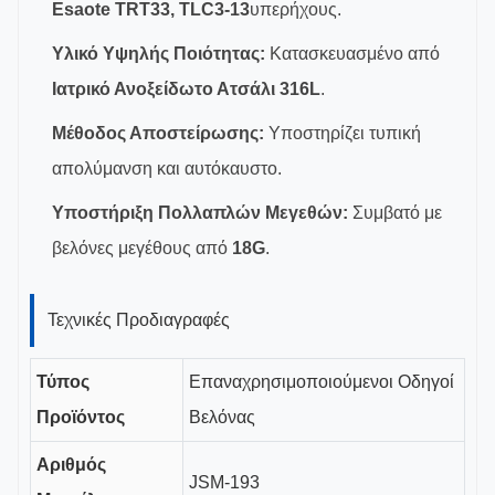
Esaote TRT33, TLC3-13
υπερήχους.
Υλικό Υψηλής Ποιότητας:
Κατασκευασμένο από
Ιατρικό Ανοξείδωτο Ατσάλι 316L
.
Μέθοδος Αποστείρωσης:
Υποστηρίζει τυπική
απολύμανση και αυτόκαυστο.
Υποστήριξη Πολλαπλών Μεγεθών:
Συμβατό με
βελόνες μεγέθους από
18G
.
Τεχνικές Προδιαγραφές
Τύπος
Επαναχρησιμοποιούμενοι Οδηγοί
Προϊόντος
Βελόνας
Αριθμός
JSM-193