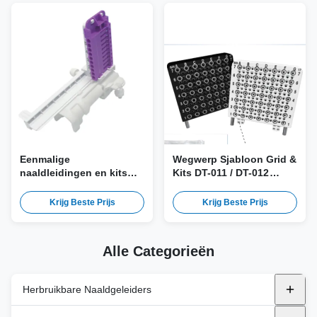
Eenmalige
Wegwerp Sjabloon Grid &
naaldleidingen en kits
Kits DT-011 / DT-012
DT-005 voor Fujifilm UST-
(Universeel type) voor
672-5/7.5, UST-678 Probe
AccuCare, BK Medical,
Krijg Beste Prijs
Krijg Beste Prijs
EXSOTEC Stepper
Alle Categorieën
Herbruikbare Naaldgeleiders