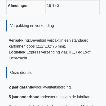
Afmetingen
16-18G
CE, ISO 13485, FDA
Certificeringen
gecertificeerd
Verpakking en verzending
Verpakking:
Beveiligd verpakt in een standaard
kartonnen doos (212*132*76 mm).
Logistiek:
Express verzending via
DHL, FedEx
of
luchtvracht.
Onze diensten
2 jaar garantie
voor kwaliteitsborging.
5 jaar onderhoud
ondersteuning van de fabrikant.