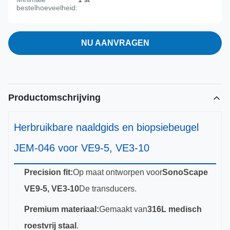
bestelhoeveelheid:
NU AANVRAGEN
Productomschrijving
Herbruikbare naaldgids en biopsiebeugel
JEM-046 voor VE9-5, VE3-10
Precision fit:
Op maat ontworpen voor
SonoScape
VE9-5, VE3-10
De transducers.
Premium materiaal:
Gemaakt van
316L medisch
roestvrij staal
.