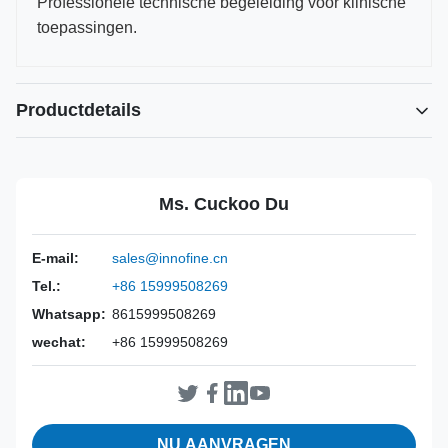
Professionele technische begeleiding voor klinische
toepassingen.
Productdetails
Power Source:
Handmatig
Material:
316L roestvrij staal
Ms. Cuckoo Du
Warranty:
2 jaar
Inst Class:
Klasse I
E-mail:
sales@innofine.cn
Certificate:
CE, ISO 13485, FDA-gecertificeerd
Tel.:
+86 15999508269
Sterilization
Desinfectie of autoclaaf
Method:
Whatsapp:
8615999508269
wechat:
+86 15999508269
NU AANVRAGEN