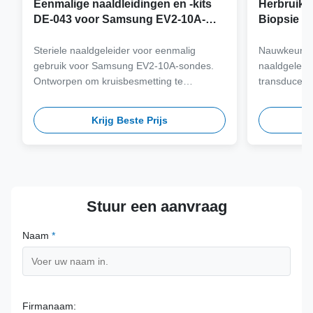
Eenmalige naaldleidingen en -kits
Herbruikb
DE-043 voor Samsung EV2-10A-
Biopsie a
sonde
Samsung 
Steriele naaldgeleider voor eenmalig
Nauwkeurig 
gebruik voor Samsung EV2-10A-sondes.
naaldgeleid
Ontworpen om kruisbesmetting te
transducers
elimineren en klinische workflows te
staal van me
stroomlijnen met naaldcompatibiliteit met
meer dan 100
Krijg Beste Prijs
meerdere gauge.
veiligheid 
termijn.
Stuur een aanvraag
Naam
*
Firmanaam: