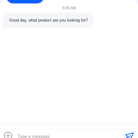
5:05 AM
Good day, what product are you looking for?
CONTACTdetails
Adres:
301 Bldg C & 401 Bldg A, Jinweiyuan, No.41 Qingsong
Rd, Zhukeng Community, Longtian Street, Pingshan District,
518118 Shenzhen, China
Tel.:
86-755-89458526
E-mail:
sales@innofine.cn
Snelkoppelingen
Thuis
Producten
Videos
Over ons
Contacteer ons
nieuws
Alle Gevallen
tentoonstelling
documenten
Auteursrecht © 2026-2026 InnoFine Medical Limited. . Alle rechten