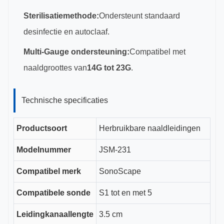
Sterilisatiemethode:
Ondersteunt standaard
desinfectie en autoclaaf.
Multi-Gauge ondersteuning:
Compatibel met
naaldgroottes van
14G tot 23G
.
Technische specificaties
Productsoort
Herbruikbare naaldleidingen
Modelnummer
JSM-231
Compatibel merk
SonoScape
Compatibele sonde
S1 tot en met 5
Leidingkanaallengte
3.5 cm