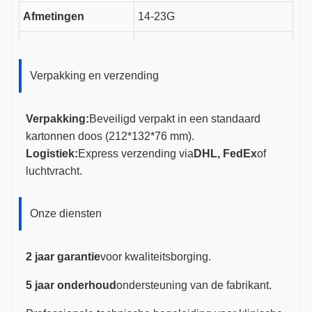
Afmetingen
14-23G
CE, ISO 13485, FDA
Certificeringen
gecertificeerd
Verpakking en verzending
Verpakking:
Beveiligd verpakt in een standaard
kartonnen doos (212*132*76 mm).
Logistiek:
Express verzending via
DHL, FedEx
of
luchtvracht.
Onze diensten
2 jaar garantie
voor kwaliteitsborging.
5 jaar onderhoud
ondersteuning van de fabrikant.