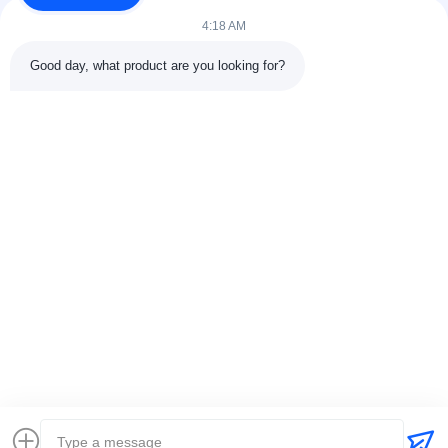
4:18 AM
Good day, what product are you looking for?
CONTACTdetails
Adres:
301 Bldg C & 401 Bldg A, Jinweiyuan, No.41 Qingsong
Rd, Zhukeng Community, Longtian Street, Pingshan District,
518118 Shenzhen, China
Tel.:
86-755-89458526
E-mail:
sales@innofine.cn
Snelkoppelingen
Thuis
Producten
Videos
Over ons
Contacteer ons
nieuws
Alle Gevallen
tentoonstelling
documenten
Auteursrecht © 2026-2026 InnoFine Medical Limited. . Alle rechten