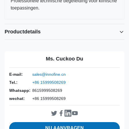
Professionele technische begeleiding voor klinische
toepassingen.
Productdetails
Power Source:
Handmatig
Material:
316L roestvrij staal
Ms. Cuckoo Du
Warranty:
2 jaar
Inst Class:
Klasse I
E-mail:
sales@innofine.cn
Certificate:
CE, ISO 13485, FDA-gecertificeerd
Tel.:
+86 15999508269
Sterilization
Desinfectie of autoclaaf
Method:
Whatsapp:
8615999508269
wechat:
+86 15999508269
NU AANVRAGEN