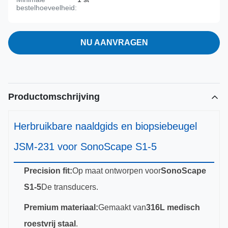
bestelhoeveelheid:
NU AANVRAGEN
Productomschrijving
Herbruikbare naaldgids en biopsiebeugel
JSM-231 voor SonoScape S1-5
Precision fit:
Op maat ontworpen voor
SonoScape
S1-5
De transducers.
Premium materiaal:
Gemaakt van
316L medisch
roestvrij staal
.