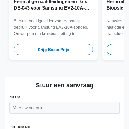
Eenmalige naaldleidingen en -kits
Herbruikb
DE-043 voor Samsung EV2-10A-
Biopsie a
sonde
Samsung 
Steriele naaldgeleider voor eenmalig
Nauwkeurig 
gebruik voor Samsung EV2-10A-sondes.
naaldgeleid
Ontworpen om kruisbesmetting te
transducers
elimineren en klinische workflows te
staal van me
stroomlijnen met naaldcompatibiliteit met
meer dan 100
Krijg Beste Prijs
meerdere gauge.
veiligheid 
termijn.
Stuur een aanvraag
Naam
*
Firmanaam: