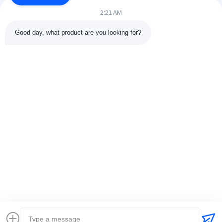
2:21 AM
Good day, what product are you looking for?
CONTACTdetails
Adres:
301 Bldg C & 401 Bldg A, Jinweiyuan, No.41 Qingsong
Rd, Zhukeng Community, Longtian Street, Pingshan District,
518118 Shenzhen, China
Tel.:
86-755-89458526
E-mail:
sales@innofine.cn
Snelkoppelingen
Thuis
Producten
Videos
Over ons
Contacteer ons
nieuws
Alle Gevallen
tentoonstelling
documenten
Auteursrecht © 2026-2026 InnoFine Medical Limited. . Alle rechten