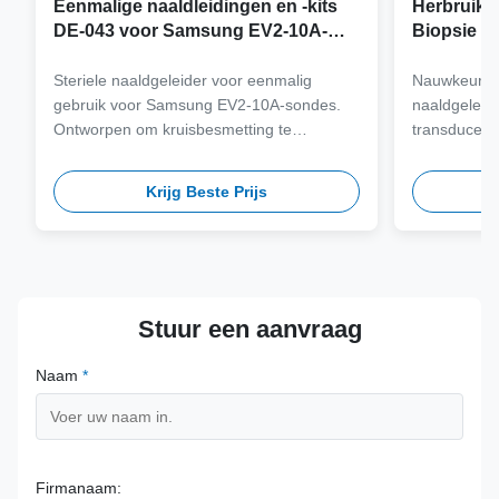
Eenmalige naaldleidingen en -kits
Herbruikb
DE-043 voor Samsung EV2-10A-
Biopsie a
sonde
Samsung 
Steriele naaldgeleider voor eenmalig
Nauwkeurig 
gebruik voor Samsung EV2-10A-sondes.
naaldgeleid
Ontworpen om kruisbesmetting te
transducers
elimineren en klinische workflows te
staal van me
stroomlijnen met naaldcompatibiliteit met
meer dan 100
Krijg Beste Prijs
meerdere gauge.
veiligheid 
termijn.
Stuur een aanvraag
Naam
*
Firmanaam: