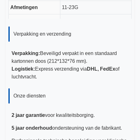
Afmetingen
11-23G
CE, ISO 13485, FDA
Certificeringen
gecertificeerd
Verpakking en verzending
Verpakking:
Beveiligd verpakt in een standaard
kartonnen doos (212*132*76 mm).
Logistiek:
Express verzending via
DHL, FedEx
of
luchtvracht.
Onze diensten
2 jaar garantie
voor kwaliteitsborging.
5 jaar onderhoud
ondersteuning van de fabrikant.