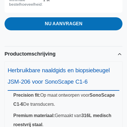
bestelhoeveelheid:
NU AANVRAGEN
Productomschrijving
Herbruikbare naaldgids en biopsiebeugel
JSM-206 voor SonoScape C1-6
Precision fit:
Op maat ontworpen voor
SonoScape
C1-6
De transducers.
Premium materiaal:
Gemaakt van
316L medisch
roestvrij staal
.