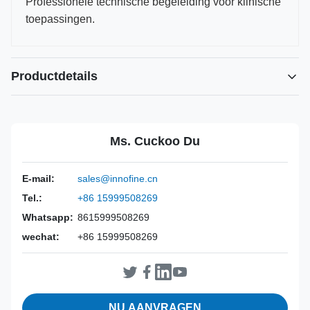
Professionele technische begeleiding voor klinische
toepassingen.
Productdetails
Power Source:
Handmatig
Material:
316L roestvrij staal
Ms. Cuckoo Du
Warranty:
2 jaar
Inst Class:
Klasse I
E-mail:
sales@innofine.cn
Certificate:
CE, ISO 13485, FDA-gecertificeerd
Tel.:
+86 15999508269
Sterilization
Desinfectie of autoclaaf
Method:
Whatsapp:
8615999508269
wechat:
+86 15999508269
NU AANVRAGEN