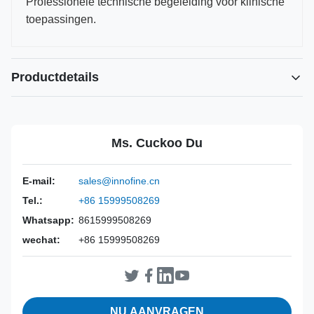
Professionele technische begeleiding voor klinische
toepassingen.
Productdetails
Power Source:
Handmatig
Material:
316L roestvrij staal
Ms. Cuckoo Du
Warranty:
2 jaar
Inst Class:
Klasse I
E-mail:
sales@innofine.cn
Certificate:
CE, ISO 13485, FDA-gecertificeerd
Tel.:
+86 15999508269
Sterilization
Desinfectie of autoclaaf
Method:
Whatsapp:
8615999508269
wechat:
+86 15999508269
NU AANVRAGEN