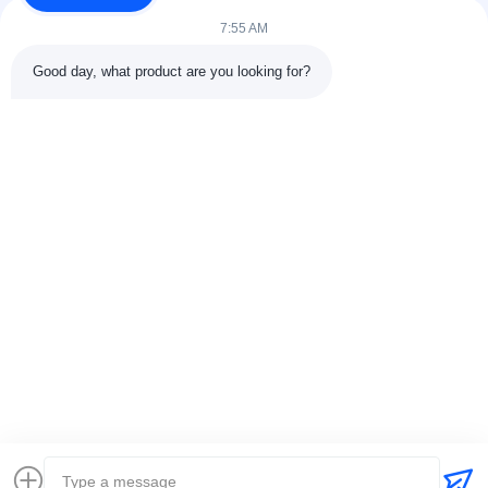
7:55 AM
Good day, what product are you looking for?
CONTACTdetails
Adres:
301 Bldg C & 401 Bldg A, Jinweiyuan, No.41 Qingsong
Rd, Zhukeng Community, Longtian Street, Pingshan District,
518118 Shenzhen, China
Tel.:
86-755-89458526
E-mail:
sales@innofine.cn
Snelkoppelingen
Thuis
Producten
Videos
Over ons
Contacteer ons
nieuws
Alle Gevallen
tentoonstelling
documenten
Auteursrecht © 2026-2026 InnoFine Medical Limited. . Alle rechten