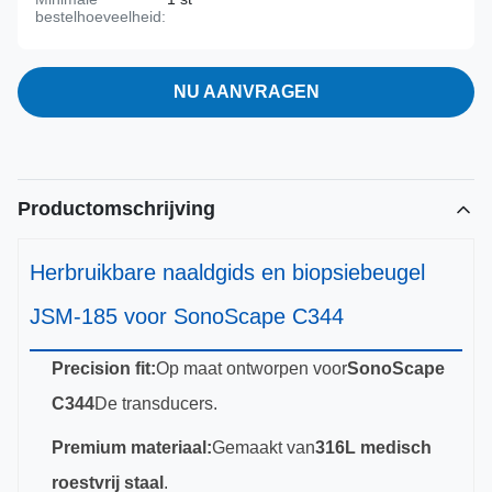
bestelhoeveelheid:
NU AANVRAGEN
Productomschrijving
Herbruikbare naaldgids en biopsiebeugel
JSM-185 voor SonoScape C344
Precision fit:
Op maat ontworpen voor
SonoScape
C344
De transducers.
Premium materiaal:
Gemaakt van
316L medisch
roestvrij staal
.