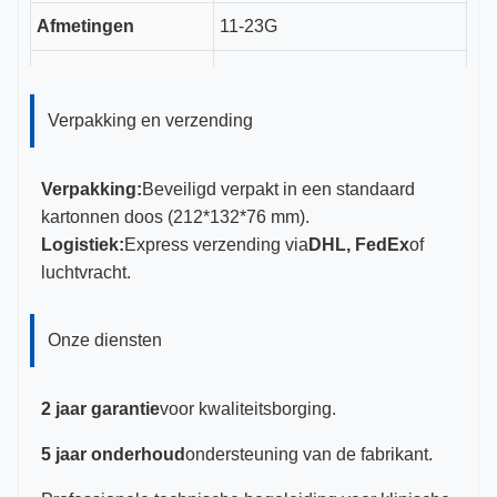
Afmetingen
11-23G
CE, ISO 13485, FDA
Certificeringen
gecertificeerd
Verpakking en verzending
Verpakking:
Beveiligd verpakt in een standaard
kartonnen doos (212*132*76 mm).
Logistiek:
Express verzending via
DHL, FedEx
of
luchtvracht.
Onze diensten
2 jaar garantie
voor kwaliteitsborging.
5 jaar onderhoud
ondersteuning van de fabrikant.