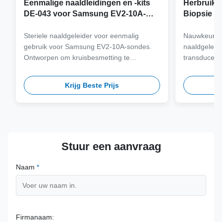
Eenmalige naaldleidingen en -kits
Herbruikb
DE-043 voor Samsung EV2-10A-
Biopsie a
sonde
Samsung 
Steriele naaldgeleider voor eenmalig
Nauwkeurig 
gebruik voor Samsung EV2-10A-sondes.
naaldgeleid
Ontworpen om kruisbesmetting te
transducers
elimineren en klinische workflows te
staal van me
stroomlijnen met naaldcompatibiliteit met
meer dan 100
Krijg Beste Prijs
meerdere gauge.
veiligheid 
termijn.
Stuur een aanvraag
Naam
*
Firmanaam: