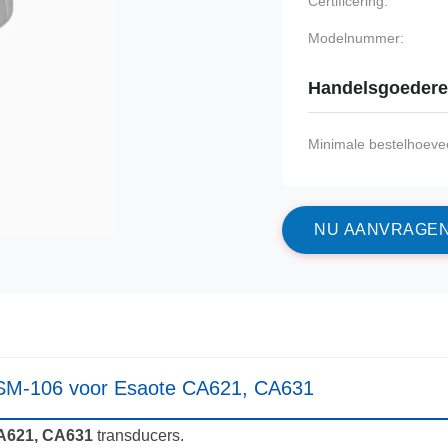
Certificering:
Modelnummer:
Handelsgoeder
Minimale bestelhoevee
N
U
A
A
N
V
R
A
G
E
 JSM-106 voor Esaote CA621, CA631
A621, CA631
transducers.