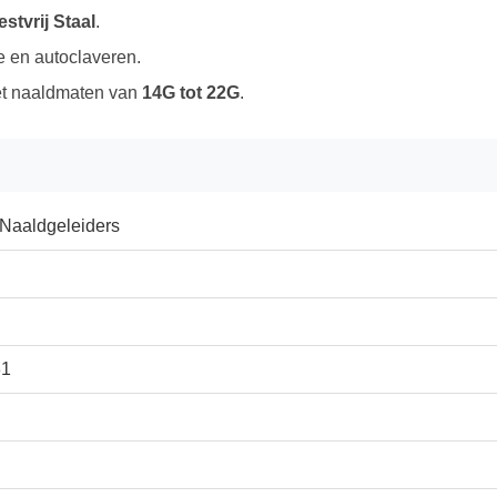
tvrij Staal
.
e en autoclaveren.
t naaldmaten van
14G tot 22G
.
 Naaldgeleiders
31