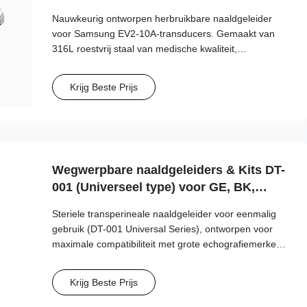
10A probe
Nauwkeurig ontworpen herbruikbare naaldgeleider
voor Samsung EV2-10A-transducers. Gemaakt van
316L roestvrij staal van medische kwaliteit,
ondersteunt meer dan 100 autoclaafcycli voor
klinische veiligheid en nauwkeurigheid op de lange
Krijg Beste Prijs
termijn.
Wegwerpbare naaldgeleiders & Kits DT-
001 (Universeel type) voor GE, BK,
Philips, Mindray...etc Sonde
Steriele transperineale naaldgeleider voor eenmalig
gebruik (DT-001 Universal Series), ontworpen voor
maximale compatibiliteit met grote echografiemerken,
waaronder GE, Philips, Mindray en BK Medical. Deze
universele geleider ondersteunt een breed scala aan
Krijg Beste Prijs
naaldgroottes (15G-20G)