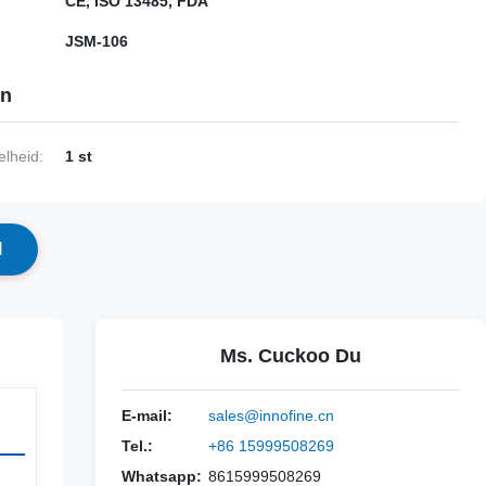
CE, ISO 13485, FDA
JSM-106
en
lheid:
1 st
N
Ms. Cuckoo Du
E-mail:
sales@innofine.cn
Tel.:
+86 15999508269
Whatsapp:
8615999508269