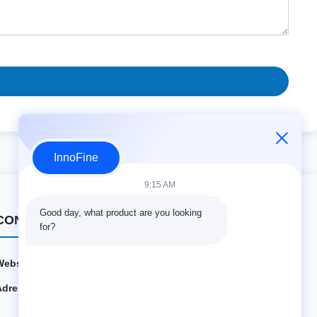
InnoFine
9:15 AM
Good day, what product are you looking 
CONTACTdetails
for?
Website:
innofine.cn
Adres:
301 Bldg C & 401 Bldg A, Jinweiyuan, No.41 Qingsong
Rd, Zhukeng Community, Longtian Street, Pingshan Di