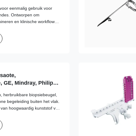
 voor eenmalig gebruik voor
ndes. Ontworpen om
mineren en klinische workflows
aldcompatibiliteit met meerdere
saote,
, GE, Mindray, Philips,
ns, SonoScape, Vinno
 herbruikbare biopsiebeugel,
ne begeleiding buiten het vlak.
 van hoogwaardig kunststof van
zorgt voor een stabiele
en betrouwbare uitlijning van