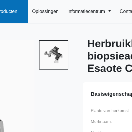
roducten
Oplossingen
Informatiecentrum
Conta
Herbruik
biopsiea
Esaote 
Basiseigenscha
Plaats van herkomst:
Merknaam: