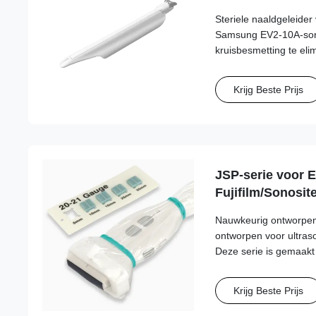
Steriele naaldgeleider
Samsung EV2-10A-so
kruisbesmetting te eli
te stroomlijnen met na
gauge.
Krijg Beste Prijs
JSP-serie voor E
Fujifilm/Sonosite
Samsung, Sieme
Nauwkeurig ontworpen,
ontworpen voor ultraso
Deze serie is gemaakt
medische kwaliteit en 
transducerbevestiging 
Krijg Beste Prijs
het naaldpad.