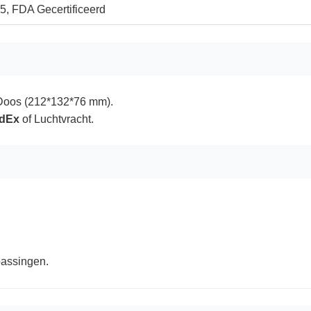
5, FDA Gecertificeerd
 Doos (212*132*76 mm).
edEx
of Luchtvracht.
passingen.