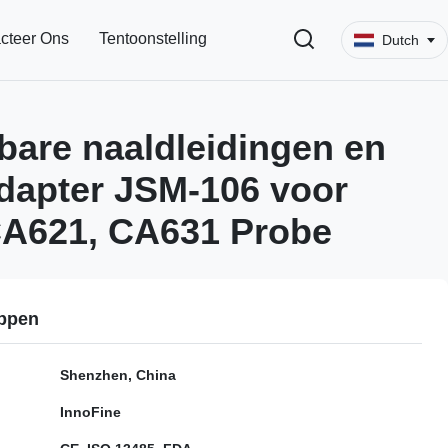
cteer Ons
Tentoonstelling
Dutch
bare naaldleidingen en
dapter JSM-106 voor
CA621, CA631 Probe
ppen
Shenzhen, China
InnoFine