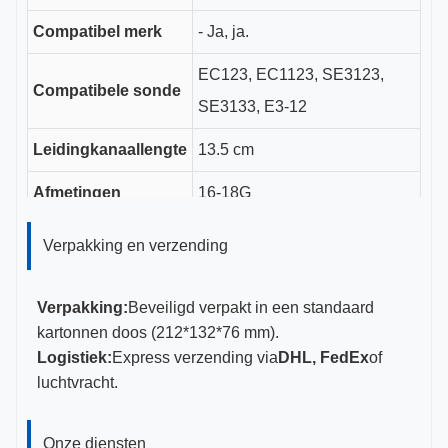
Compatibel merk
- Ja, ja.
EC123, EC1123, SE3123,
Compatibele sonde
SE3133, E3-12
Leidingkanaallengte
13.5 cm
Afmetingen
16-18G
CE, ISO 13485, FDA
Verpakking en verzending
Certificeringen
gecertificeerd
Verpakking:
Beveiligd verpakt in een standaard
kartonnen doos (212*132*76 mm).
Logistiek:
Express verzending via
DHL, FedEx
of
luchtvracht.
Onze diensten