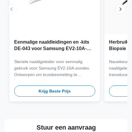
Eenmalige naaldleidingen en -kits
Herbruikb
DE-043 voor Samsung EV2-10A-
Biopsie a
sonde
Samsung 
Steriele naaldgeleider voor eenmalig
Nauwkeurig 
gebruik voor Samsung EV2-10A-sondes.
naaldgeleid
Ontworpen om kruisbesmetting te
transducers
elimineren en klinische workflows te
staal van me
stroomlijnen met naaldcompatibiliteit met
meer dan 100
Krijg Beste Prijs
meerdere gauge.
veiligheid 
termijn.
Stuur een aanvraag