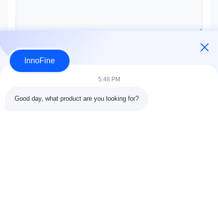
Bevestig nu
InnoFine
5:48 PM
Good day, what product are you looking for?
CONTACTdetails
Adres:
301 Bldg C & 401 Bldg A, Jinweiyuan, No.41 Qingsong
Rd, Zhukeng Community, Longtian Street, Pingshan District,
518118 Shenzhen, China
Tel.:
86-755-89458526
E-mail:
sales@innofine.cn
Snelkoppelingen