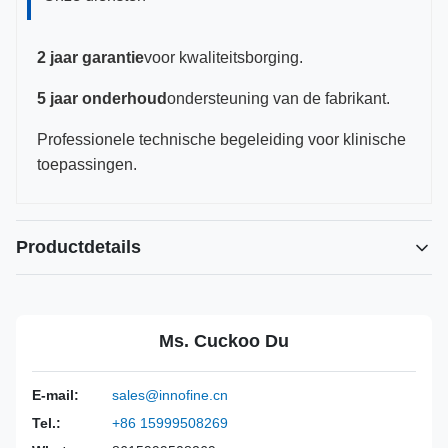
2 jaar garantie
voor kwaliteitsborging.
5 jaar onderhoud
ondersteuning van de fabrikant.
Professionele technische begeleiding voor klinische
toepassingen.
Productdetails
Power Source:
Handmatig
Material:
316L roestvrij staal
Ms. Cuckoo Du
Warranty:
2 jaar
Inst Class:
Klasse I
E-mail:
sales@innofine.cn
Certificate:
CE, ISO 13485, FDA-gecertificeerd
Tel.:
+86 15999508269
Sterilization
Desinfectie of autoclaaf
Method: