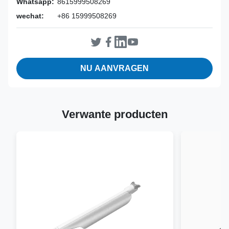
Whatsapp:
8615999508269
wechat:
+86 15999508269
NU AANVRAGEN
Verwante producten