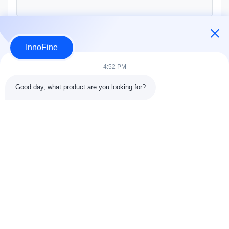
Bevestig nu
InnoFine
4:52 PM
Good day, what product are you looking for?
CONTACTdetails
Adres:
301 Bldg C & 401 Bldg A, Jinweiyuan, No.41 Qingsong
Rd, Zhukeng Community, Longtian Street, Pingshan District,
518118 Shenzhen, China
Tel.:
86-755-89458526
E-mail:
sales@innofine.cn
Snelkoppelingen