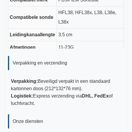
HFL38, HFL38x, L38, L38e,
Compatibele sonde
L38x
Leidingkanaallengte
3.5 cm
Afmetingen
11-23G
CE, ISO 13485, FDA
Verpakking en verzending
Certificeringen
gecertificeerd
Verpakking:
Beveiligd verpakt in een standaard
kartonnen doos (212*132*76 mm).
Logistiek:
Express verzending via
DHL, FedEx
of
luchtvracht.
Onze diensten