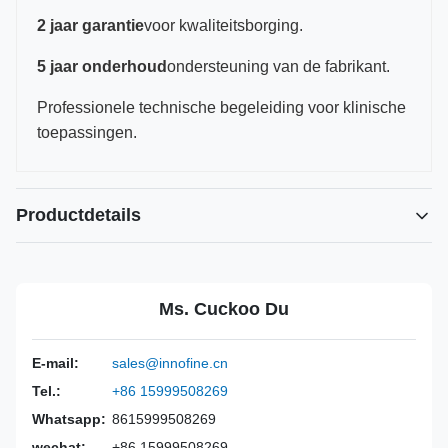
2 jaar garantie
voor kwaliteitsborging.
5 jaar onderhoud
ondersteuning van de fabrikant.
Professionele technische begeleiding voor klinische
toepassingen.
Productdetails
Power Source:
Handmatig
Material:
316L roestvrij staal
Ms. Cuckoo Du
Warranty:
2 jaar
Inst Class:
Klasse I
E-mail:
sales@innofine.cn
Certificate:
CE, ISO 13485, FDA-gecertificeerd
Tel.:
+86 15999508269
Sterilization
Desinfectie of autoclaaf
Method:
Whatsapp:
8615999508269
wechat:
+86 15999508269