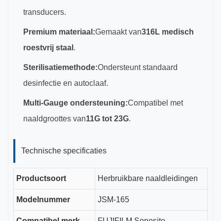
transducers.
Premium materiaal:
Gemaakt van
316L medisch
roestvrij staal
.
Sterilisatiemethode:
Ondersteunt standaard
desinfectie en autoclaaf.
Multi-Gauge ondersteuning:
Compatibel met
naaldgroottes van
11G tot 23G
.
Technische specificaties
Productsoort
Herbruikbare naaldleidingen
Modelnummer
JSM-165
Compatibel merk
FUJIFILM Sonosite