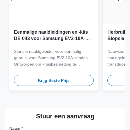
Eenmalige naaldleidingen en -kits
Herbruikb
DE-043 voor Samsung EV2-10A-
Biopsie a
sonde
Samsung 
Steriele naaldgeleider voor eenmalig
Nauwkeurig 
gebruik voor Samsung EV2-10A-sondes.
naaldgeleid
Ontworpen om kruisbesmetting te
transducers
elimineren en klinische workflows te
staal van me
stroomlijnen met naaldcompatibiliteit met
meer dan 100
Krijg Beste Prijs
meerdere gauge.
veiligheid 
termijn.
Stuur een aanvraag
Naam
*