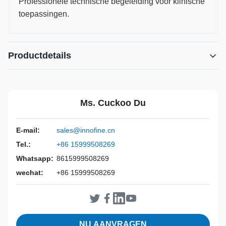
Professionele technische begeleiding voor klinische
toepassingen.
Productdetails
Power Source:
Handmatig
Material:
316L roestvrij staal
Ms. Cuckoo Du
Warranty:
2 jaar
Inst Class:
Klasse I
E-mail:
sales@innofine.cn
Certificate:
CE, ISO 13485, FDA-gecertificeerd
Tel.:
+86 15999508269
Sterilization
Desinfectie of autoclaaf
Method:
Whatsapp:
8615999508269
wechat:
+86 15999508269
NU AANVRAGEN