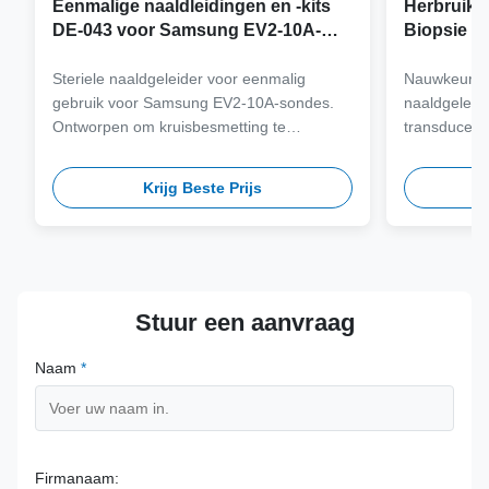
Eenmalige naaldleidingen en -kits
Herbruikb
DE-043 voor Samsung EV2-10A-
Biopsie a
sonde
Samsung 
Steriele naaldgeleider voor eenmalig
Nauwkeurig 
gebruik voor Samsung EV2-10A-sondes.
naaldgeleid
Ontworpen om kruisbesmetting te
transducers
elimineren en klinische workflows te
staal van me
stroomlijnen met naaldcompatibiliteit met
meer dan 100
Krijg Beste Prijs
meerdere gauge.
veiligheid 
termijn.
Stuur een aanvraag
Naam
*
Firmanaam: