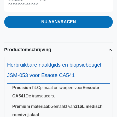
bestelhoeveelheid:
NU AANVRAGEN
Productomschrijving
Herbruikbare naaldgids en biopsiebeugel
JSM-053 voor Esaote CA541
Precision fit:
Op maat ontworpen voor
Eesoote
CA541
De transducers.
Premium materiaal:
Gemaakt van
316L medisch
roestvrij staal
.