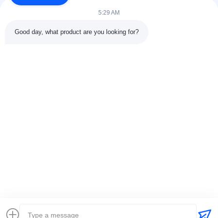
5:29 AM
Good day, what product are you looking for?
CONTACTdetails
Adres:
301 Bldg C & 401 Bldg A, Jinweiyuan, No.41 Qingsong
Rd, Zhukeng Community, Longtian Street, Pingshan District,
518118 Shenzhen, China
Tel.:
86-755-89458526
E-mail:
sales@innofine.cn
Snelkoppelingen
Thuis
Producten
Videos
Over ons
Contacteer ons
nieuws
Alle Gevallen
tentoonstelling
documenten
Auteursrecht © 2026-2026 InnoFine Medical Limited. . Alle rechten