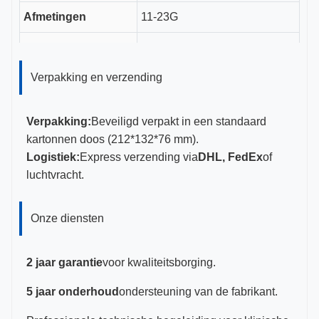
Afmetingen
11-23G
CE, ISO 13485, FDA
Certificeringen
gecertificeerd
Verpakking en verzending
Verpakking:
Beveiligd verpakt in een standaard
kartonnen doos (212*132*76 mm).
Logistiek:
Express verzending via
DHL, FedEx
of
luchtvracht.
Onze diensten
2 jaar garantie
voor kwaliteitsborging.
5 jaar onderhoud
ondersteuning van de fabrikant.